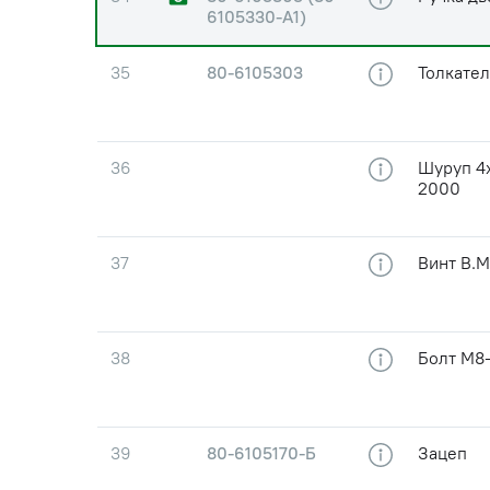
6105330-А1)
35
80-6105303
Толкател
36
Шуруп 4х
2000
37
Винт В.М
38
Болт М8-
39
80-6105170-Б
Зацеп