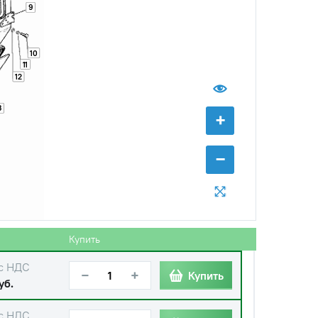
9
10
11
12
3
+
−
Купить
с НДС
−
+
Купить
уб.
с НДС