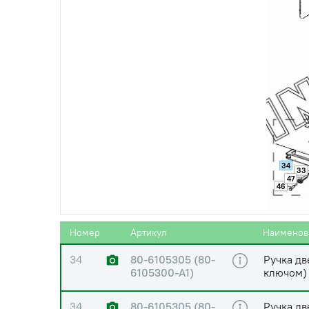
30
80-6105304-Б1
Втулка
31
945.025.11.01.00
Механиз
32
Штифт 2
34
33
47
46
33
80-6105302
Пружина
Номер
Артикул
Наименов
34
80-6105305 (80-
Ручка дв
6105300-А1)
ключом)
34
80-6105305 (80-
Ручка дв