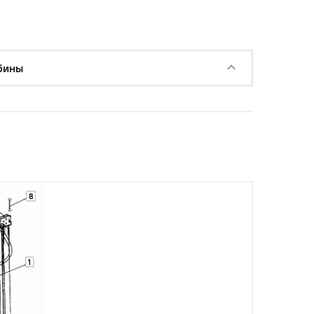
бины
с НДС
−
+
Купить
уб.
8
1