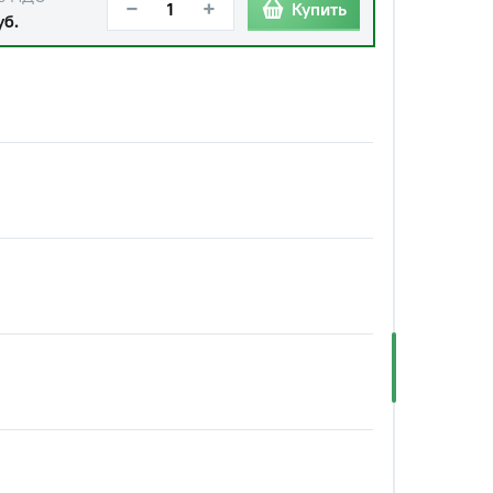
−
+
Купить
уб.