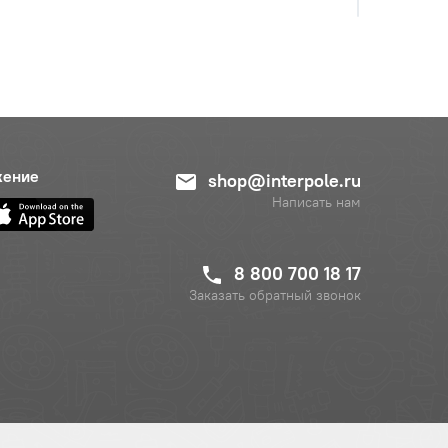
жение
shop@interpole.ru
Написать нам
8 800 700 18 17
Заказать обратный звонок
с НДС
−
+
Купить
руб.