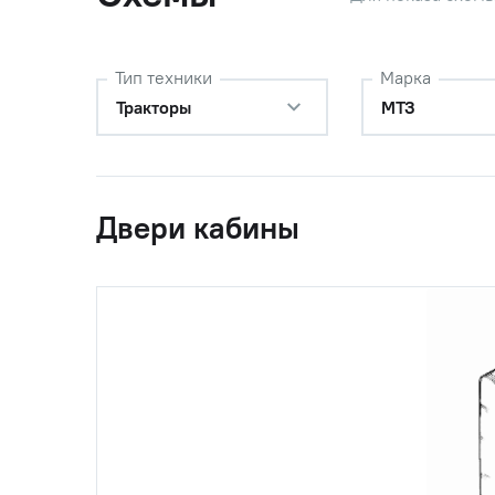
25
Шайба 6Т
Тип техники
Марка
Тракторы
МТЗ
26
Болт М6-
Двери кабины
27
80-6708603
Накладка
28
Шуруп 1-
29
80-6105301-Б
Кнопка