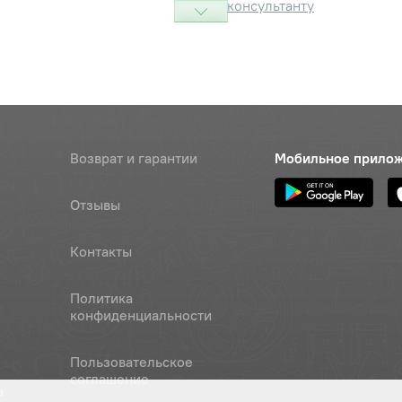
консультанту
правая
Наличие
Обратитесь к
консультанту
левая
Наличие
Обратитесь к
Возврат и гарантии
Мобильное прило
консультанту
6-6gх16.58.019 ГОСТ17475-80
Наличие
Отзывы
Обратитесь к
консультанту
Контакты
ери МТЗ УК правый (не в
Цена 
Наличие
Политика
1 480 
конфиденциальности
евый
Наличие
Пользовательское
Обратитесь к
соглашение
консультанту
а