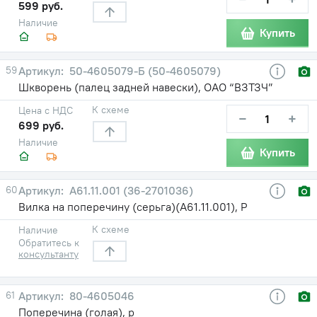
599 руб.
Наличие
Купить
59
50-4605079-Б (50-4605079)
Шкворень (палец задней навески), ОАО “ВЗТЗЧ”
К схеме
Цена с НДС
−
+
699 руб.
Наличие
Купить
60
A61.11.001 (36-2701036)
Вилка на поперечину (серьга)(А61.11.001), Р
К схеме
Наличие
Обратитесь к
консультанту
61
80-4605046
Поперечина (голая), р