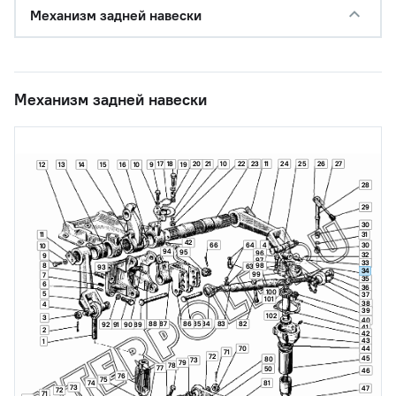
Механизм задней навески
Механизм задней навески
23
11
24
25
26
27
17
18
20
21
10
22
13
14
15
16
10
9
19
12
28
29
30
11
31
42
66
64
4
30
10
94
95
96
32
9
97
33
8
98
63
93
34
99
7
35
6
36
100
5
37
101
38
4
39
102
3
40
84
88
87
86
85
83
82
92
91
90
89
41
2
42
43
1
70
44
71
72
45
80
73
79
78
77
50
46
76
75
74
81
73
47
72
71