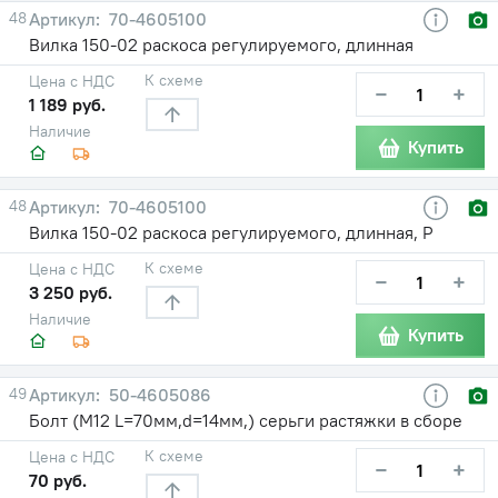
48
70-4605100
Вилка 150-02 раскоса регулируемого, длинная
К схеме
Цена с НДС
−
+
1 189 руб.
Наличие
Купить
48
70-4605100
Вилка 150-02 раскоса регулируемого, длинная, Р
К схеме
Цена с НДС
−
+
3 250 руб.
Наличие
Купить
49
50-4605086
Болт (М12 L=70мм,d=14мм,) серьги растяжки в сборе
К схеме
Цена с НДС
−
+
70 руб.