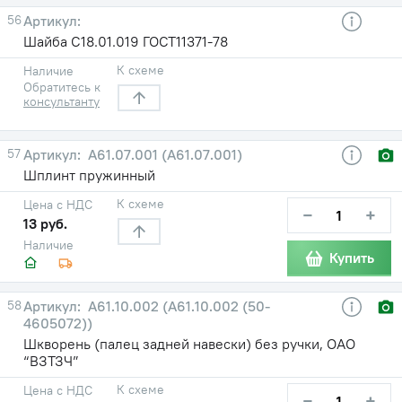
56
Шайба С18.01.019 ГОСТ11371-78
К схеме
Наличие
Обратитесь к
консультанту
57
A61.07.001 (А61.07.001)
Шплинт пружинный
К схеме
Цена с НДС
−
+
13 руб.
Наличие
Купить
58
A61.10.002 (А61.10.002 (50-
4605072))
Шкворень (палец задней навески) без ручки, ОАО
“ВЗТЗЧ”
К схеме
Цена с НДС
−
+