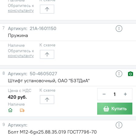
Обратитесь к
консультанту
7
21A-1601150
Пружина
К схеме
Наличие
Обратитесь к
консультанту
8
50-4605027
Штифт установочный, ОАО "БЗТДиА"
К схеме
Цена с НДС
−
+
420 руб.
Наличие
Купить
9
Болт М12-6gх25.88.35.019 ГОСТ7796-70