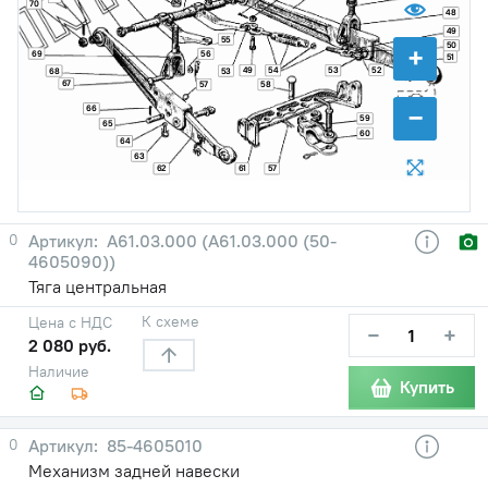
70
48
49
55
50
+
69
56
51
52
49
54
53
68
53
67
57
58
−
66
59
65
60
64
63
62
61
57
0
A61.03.000 (А61.03.000 (50-
4605090))
Тяга центральная
К схеме
Цена с НДС
−
+
2 080 руб.
Наличие
Купить
0
85-4605010
Механизм задней навески