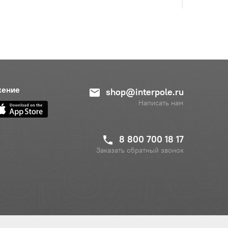
с НДС
−
+
Купить
б.
жение
shop@interpole.ru
Написать нам
8 800 700 18 17
Заказать обратный звонок