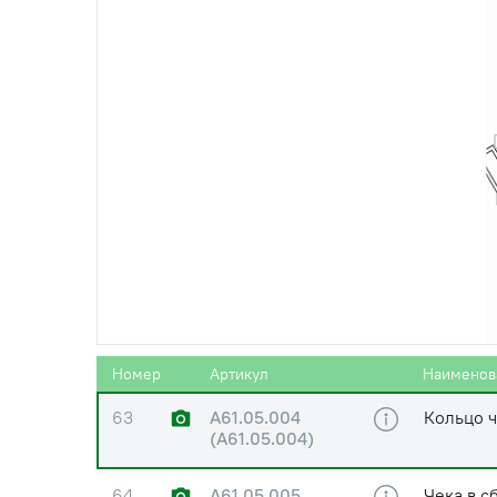
60
A61.11.001 (36-
Вилка на
2701036)
(А61.11.0
61
80-4605046
Поперечи
62
80-4605040-01
Тяга (b=
62
С50-4605045-А
Тяга (b=
Номер
Артикул
Наименов
63
A61.05.004
Кольцо 
(А61.05.004)
64
A61.05.005
Чека в с