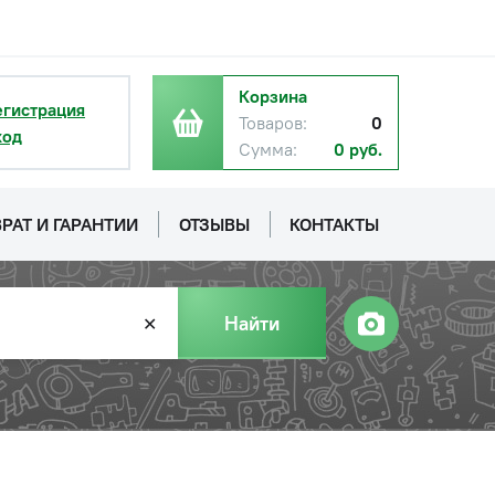
.
Корзина
егистрация
Товаров:
0
ход
Сумма:
0 руб.
РАТ И ГАРАНТИИ
ОТЗЫВЫ
КОНТАКТЫ
Найти
✕
с НДС
−
+
Купить
б.
с НДС
−
+
Купить
б.