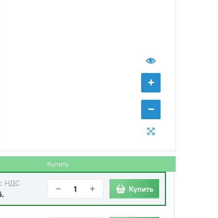
+
−
Купить
с НДС
−
+
Купить
б.