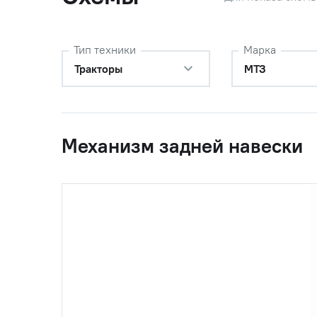
54
1220-4605580
Стяжка М
(1220-4605120)
кронште
Тип техники
Марка
55
80-4605033
Кронште
Тракторы
МТЗ
56
Шайба С1
Механизм задней навески
57
A61.07.001
Шплинт 
(А61.07.001)
58
A61.10.002
Шкворень
(А61.10.002 (50-
ручки, О
4605072))
59
50-4605079-Б
Шкворень
(50-4605079)
“ВЗТЗЧ”