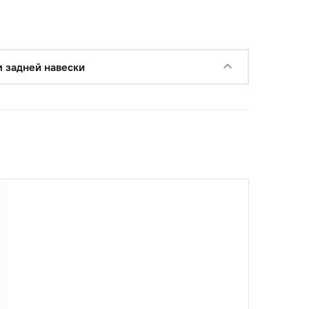
с НДС
−
+
Купить
руб.
 задней навески
с НДС
−
+
Купить
.
с НДС
−
+
Купить
уб.
с НДС
−
+
Купить
уб.