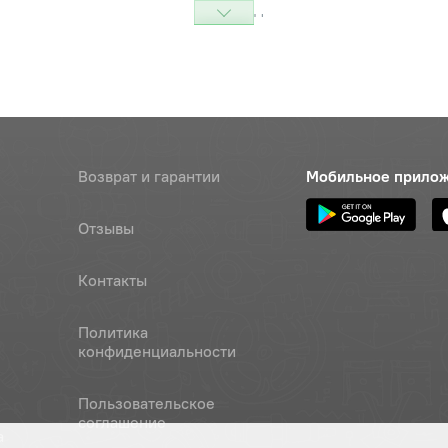
Наличие
Обратитесь к
консультанту
7х1,5 корончатая, оси нижней
Цена 
Наличие
50 ру
5х45.019 ГОСТ397-79
Возврат и гарантии
Наличие
Мобильное прило
Обратитесь к
консультанту
Отзывы
Наличие
Контакты
Обратитесь к
консультанту
Политика
Наличие
конфиденциальности
Обратитесь к
консультанту
Пользовательское
соглашение
а
Наличие