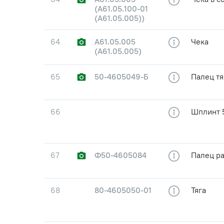
(А61.05.100-01
(А61.05.005))
64
A61.05.005
Чека
(А61.05.005)
65
50-4605049-Б
Палец тя
66
Шплинт 
67
Ф50-4605084
Палец р
68
80-4605050-01
Тяга