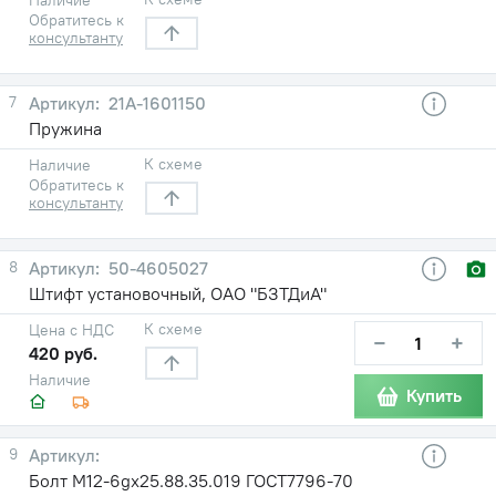
Обратитесь к
консультанту
7
21A-1601150
Пружина
К схеме
Наличие
Обратитесь к
консультанту
8
50-4605027
Штифт установочный, ОАО "БЗТДиА"
К схеме
Цена с НДС
−
+
420 руб.
Наличие
Купить
9
Болт М12-6gх25.88.35.019 ГОСТ7796-70