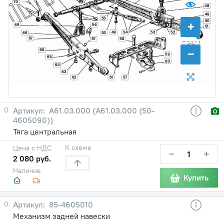
70
48
49
55
50
+
69
56
51
52
49
54
53
68
53
67
57
58
−
66
59
65
60
64
63
62
61
57
0
A61.03.000 (А61.03.000 (50-
4605090))
Тяга центральная
К схеме
Цена с НДС
−
+
2 080 руб.
Наличие
Купить
0
85-4605010
Механизм задней навески