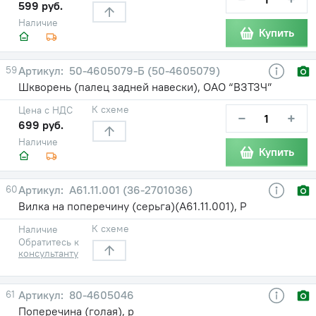
599 руб.
Наличие
Купить
59
50-4605079-Б (50-4605079)
Шкворень (палец задней навески), ОАО “ВЗТЗЧ”
К схеме
Цена с НДС
−
+
699 руб.
Наличие
Купить
60
A61.11.001 (36-2701036)
Вилка на поперечину (серьга)(А61.11.001), Р
К схеме
Наличие
Обратитесь к
консультанту
61
80-4605046
Поперечина (голая), р