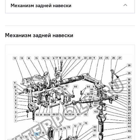
Механизм задней навески
Механизм задней навески
23
11
24
25
26
27
17
18
20
21
10
22
13
14
15
16
10
9
19
12
28
29
30
11
31
42
66
64
4
30
10
94
95
96
32
9
97
33
8
98
63
93
34
99
7
35
6
36
100
5
37
101
38
4
39
102
3
40
84
88
87
86
85
83
82
92
91
90
89
41
2
42
43
1
70
44
71
72
45
80
73
79
78
77
50
46
76
75
74
81
73
47
72
71