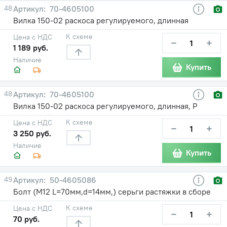
48
70-4605100
Вилка 150-02 раскоса регулируемого, длинная
К схеме
Цена с НДС
−
+
1 189 руб.
Наличие
Купить
48
70-4605100
Вилка 150-02 раскоса регулируемого, длинная, Р
К схеме
Цена с НДС
−
+
3 250 руб.
Наличие
Купить
49
50-4605086
Болт (М12 L=70мм,d=14мм,) серьги растяжки в сборе
К схеме
Цена с НДС
−
+
70 руб.