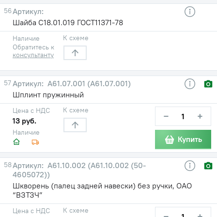
56
Шайба С18.01.019 ГОСТ11371-78
К схеме
Наличие
Обратитесь к
консультанту
57
A61.07.001 (А61.07.001)
Шплинт пружинный
К схеме
Цена с НДС
−
+
13 руб.
Наличие
Купить
58
A61.10.002 (А61.10.002 (50-
4605072))
Шкворень (палец задней навески) без ручки, ОАО
“ВЗТЗЧ”
К схеме
Цена с НДС
−
+