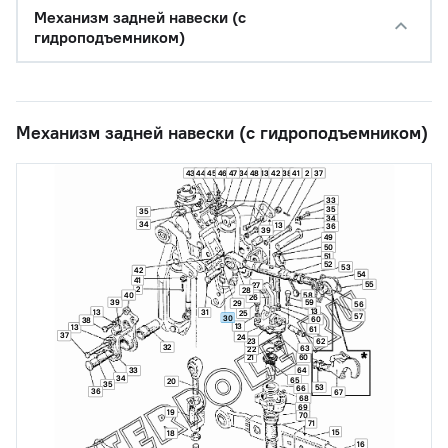
Механизм задней навески (с
гидроподъемником)
Механизм задней навески (с гидроподъемником)
43
44
45
46
47
34
48
13
42
38
41
2
37
33
35
35
34
34
13
36
39
49
50
51
52
53
42
54
41
55
27
2
28
40
58
26
39
59
29
56
13
13
31
25
57
30
60
38
13
13
61
37
24
23
62
32
63
22
21
60
64
33
34
65
20
35
53
66
36
67
68
69
19
70
71
15
18
16