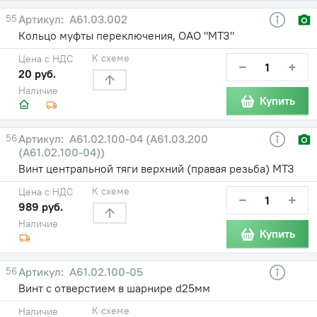
55
А61.03.002
Кольцо муфты переключения, ОАО "МТЗ"
К схеме
Цена с НДС
−
+
20 руб.
Наличие
Купить
56
А61.02.100-04 (А61.03.200
(А61.02.100-04))
Винт центральной тяги верхний (правая резьба) МТЗ
К схеме
Цена с НДС
−
+
989 руб.
Наличие
Купить
56
А61.02.100-05
Винт с отверстием в шарнире d25мм
К схеме
Наличие