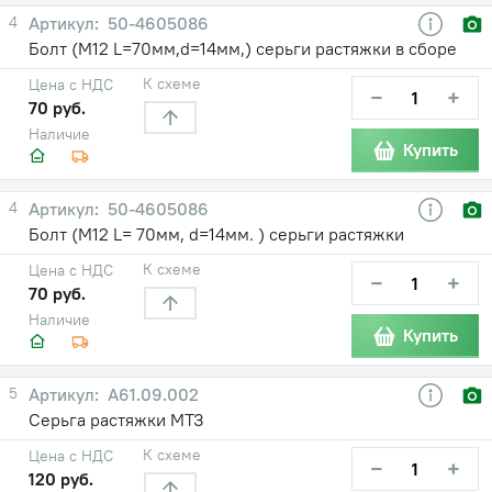
4
50-4605086
Болт (М12 L=70мм,d=14мм,) серьги растяжки в сборе
К схеме
Цена с НДС
−
+
70 руб.
Наличие
Купить
4
50-4605086
Болт (М12 L= 70мм, d=14мм. ) серьги растяжки
К схеме
Цена с НДС
−
+
70 руб.
Наличие
Купить
5
А61.09.002
Серьга растяжки МТЗ
К схеме
Цена с НДС
−
+
120 руб.