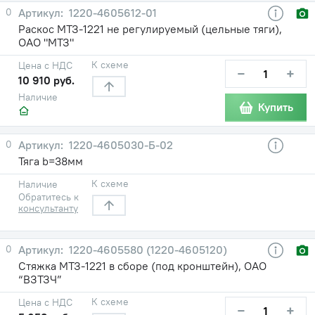
0
1220-4605612-01
Раскос МТЗ-1221 не регулируемый (цельные тяги),
ОАО "МТЗ"
К схеме
Цена с НДС
−
+
10 910 руб.
Наличие
Купить
0
1220-4605030-Б-02
Тяга b=38мм
К схеме
Наличие
Обратитесь к
консультанту
0
1220-4605580 (1220-4605120)
Стяжка МТЗ-1221 в сборе (под кронштейн), ОАО
“ВЗТЗЧ”
К схеме
Цена с НДС
−
+