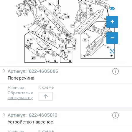
72
17
73
13
74
75
12
76
11
79
3
78
+
2
80
14
2
81
77
82
5
3
83
4
15
10
5
4
−
16
5
4
9
91
86
90
1
84
8
7
2
3
6
5
85
4
Палец d22мм
87
75
89
88
0
822-4605085
Поперечина
К схеме
Наличие
Обратитесь к
консультанту
0
822-4605010
Устройство навесное
К схеме
Наличие