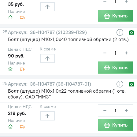
−
+
35 руб.
Наличие
Купить
25
36-1104787 (310239-П29)
Болт (штуцер) М10х1,0х40 топливной обратки (2 отв.)
К схеме
Цена с НДС
−
+
90 руб.
Наличие
Купить
25
36-1104787 (36-1104787-01)
Болт (штуцер) М10х1,0х22 топливной обратки (1 отв.
сбоку), ОАО "ММЗ"
К схеме
Цена с НДС
−
+
219 руб.
Наличие
Купить