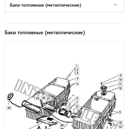
Баки топливные (металлические)
Баки топливные (металлические)
1
2
3
9
4
10
5
11
12
26
6
25
27
7
8
23
5
13
28
14
29