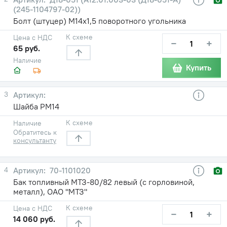
(245-1104797-02))
Болт (штуцер) М14х1,5 поворотного угольника
К схеме
Цена с НДС
−
+
65 руб.
Наличие
Купить
3
Шайба РМ14
К схеме
Наличие
Обратитесь к
консультанту
4
70-1101020
Бак топливный МТЗ-80/82 левый (с горловиной,
металл), ОАО "МТЗ"
К схеме
Цена с НДС
−
+
14 060 руб.