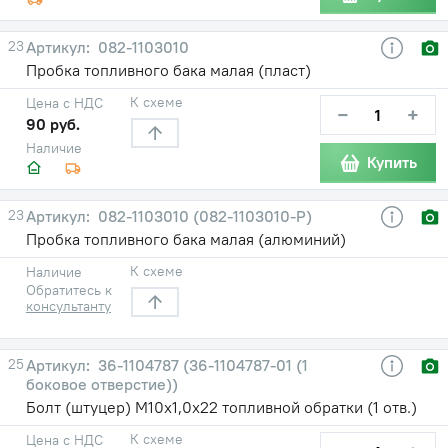
23
082-1103010
Пробка топливного бака малая (пласт)
К схеме
Цена с НДС
−
+
90 руб.
Наличие
Купить
23
082-1103010 (082-1103010-Р)
Пробка топливного бака малая (алюминий)
К схеме
Наличие
Обратитесь к
консультанту
25
36-1104787 (36-1104787-01 (1
боковое отверстие))
Болт (штуцер) М10х1,0х22 топливной обратки (1 отв.)
К схеме
Цена с НДС