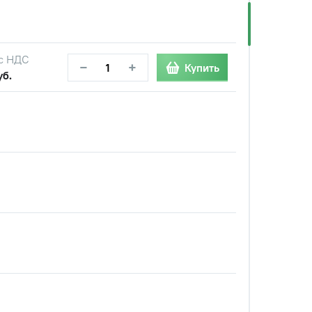
с НДС
−
+
Купить
уб.