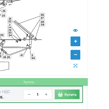
25
36
23
37
31
32
38
39
2
25
29
33
30
34
+
−
2
41
3
3
26
25
40
Купить
с НДС
−
+
Купить
б.