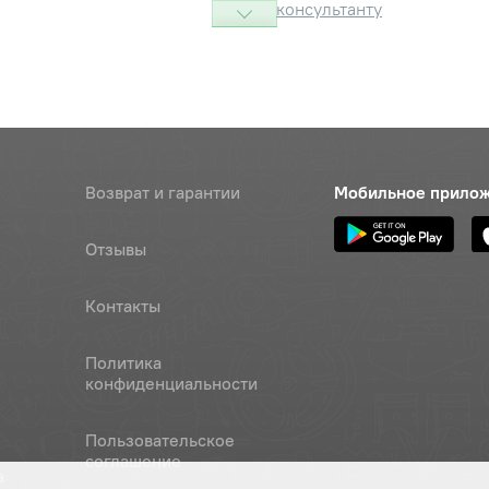
консультанту
6gх12.88.35.019 ГОСТ7798-70
Наличие
Обратитесь к
консультанту
 ОСТ 37.001.115-75
Наличие
Обратитесь к
Возврат и гарантии
Мобильное прило
консультанту
Отзывы
Наличие
Обратитесь к
консультанту
Контакты
 управления подачей топлива,
Цена 
Наличие
Политика
й
120 ру
конфиденциальности
ь
Наличие
Пользовательское
Обратитесь к
соглашение
консультанту
а