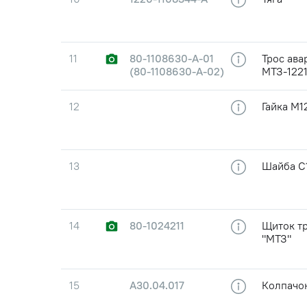
11
80-1108630-А-01
Трос ава
(80-1108630-А-02)
МТЗ-122
12
Гайка М1
13
Шайба С1
14
80-1024211
Щиток тр
"МТЗ"
15
А30.04.017
Колпачо