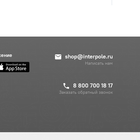
жение
shop@interpole.ru
Написать нам
8 800 700 18 17
Заказать обратный звонок
с НДС
−
+
Купить
б.