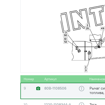
5
Гайка М1
2
6
822-1108028
Шайба
25
49
3
50
51
52
7
1221-1108020
Кронште
8
80-1108178
Шайба ф
2
3
Номер
Артикул
Наименов
9
80В-1108506
Рычаг с
топлива,
10
1220-1108344-А
Тяга