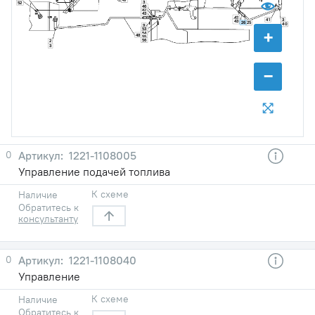
47
3
52
46
42
43
42
41
3
43
26
25
40
9
+
53
54
48
55
56
2
3
−
0
1221-1108005
Управление подачей топлива
К схеме
Наличие
Обратитесь к
консультанту
0
1221-1108040
Управление
К схеме
Наличие
Обратитесь к