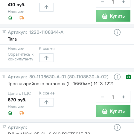
−
+
410 руб.
Наличие
Купить
10
1220-1108344-А
Тяга
К схеме
Наличие
Обратитесь к
консультанту
11
80-1108630-А-01 (80-1108630-А-02)
Трос аварийного останова (L=1660мм) МТЗ-1221
К схеме
Цена с НДС
−
+
670 руб.
Наличие
Купить
12
Гайка М12х1,25-6Н.6.019 ГОСТ5915-70