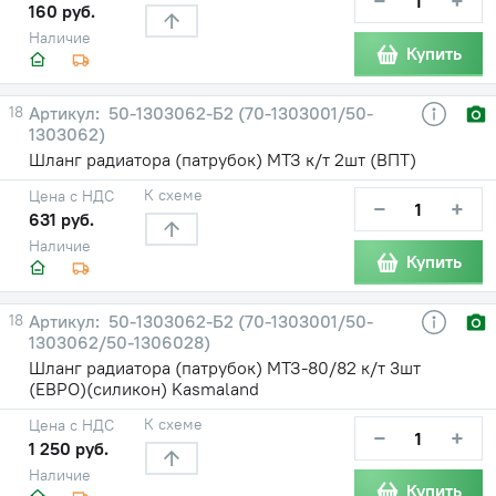
−
+
160 руб.
Наличие
Купить
18
50-1303062-Б2 (70-1303001/50-
1303062)
Шланг радиатора (патрубок) МТЗ к/т 2шт (ВПТ)
К схеме
Цена с НДС
−
+
631 руб.
Наличие
Купить
18
50-1303062-Б2 (70-1303001/50-
1303062/50-1306028)
Шланг радиатора (патрубок) МТЗ-80/82 к/т 3шт
(ЕВРО)(силикон) Kasmaland
К схеме
Цена с НДС
−
+
1 250 руб.
Наличие
Купить