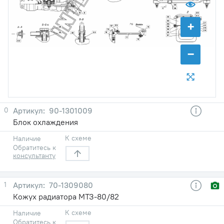
34
38
8
18
46
53
24
58
+
50
27
53
42
55
57
58
39
14
26
15
25
28
33
30
40
16
40
31
11
12
60
−
0
90-1301009
Блок охлаждения
К схеме
Наличие
Обратитесь к
консультанту
1
70-1309080
Кожух радиатора МТЗ-80/82
К схеме
Наличие
Обратитесь к