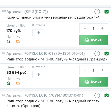
60
(КР-2(ПС-7))
Кран сливной блока универсальный, радиатора 1/4"
К схеме
Цена с НДС
−
+
170 руб.
Наличие
Купить
61
70У.13.01.010-01 (70у.1301.010-01)
Радиатор водяной МТЗ-80 латунь 4-рядный (Орен.рад)
К схеме
Цена с НДС
−
+
50 594 руб.
Наличие
Купить
61
70У.13.01.010 (70УМ.1301.010-01)
Радиатор водяной МТЗ-80 латунь 4-рядный облегч.
констр. (Орен.рад)