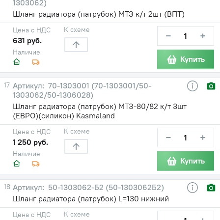
1303062)
Шланг радиатора (патрубок) МТЗ к/т 2шт (ВПТ)
К схеме
Цена с НДС
−
+
631 руб.
Наличие
Купить
17
70-1303001 (70-1303001/50-
1303062/50-1306028)
Шланг радиатора (патрубок) МТЗ-80/82 к/т 3шт
(ЕВРО)(силикон) Kasmaland
К схеме
Цена с НДС
−
+
1 250 руб.
Наличие
Купить
18
50-1303062-Б2 (50-1303062Б2)
Шланг радиатора (патрубок) L=130 нижний
К схеме
Цена с НДС