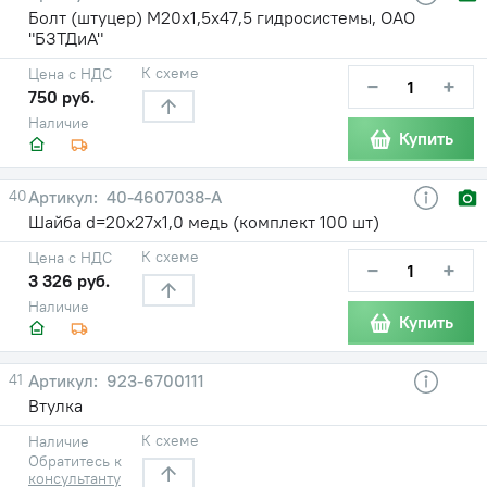
Болт (штуцер) М20х1,5х47,5 гидросистемы, ОАО
"БЗТДиА"
К схеме
Цена с НДС
−
+
750 руб.
Наличие
Купить
40
40-4607038-А
Шайба d=20х27х1,0 медь (комплект 100 шт)
К схеме
Цена с НДС
−
+
3 326 руб.
Наличие
Купить
41
923-6700111
Втулка
К схеме
Наличие
Обратитесь к
консультанту