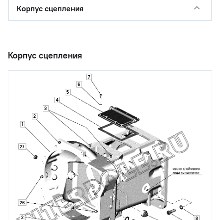
Корпус сцепления
Корпус сцепления
7
6
5
4
3
2
1
27
26
2
8