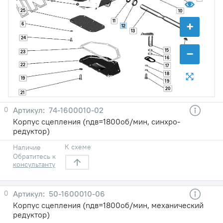
9
25
10
11
+
6
12
13
24
−
15
23
14
16
22
17
18
19
19
20
21
0
74-1600010-02
Корпус сцепления (nдв=1800об/мин, синхро-
редуктор)
К схеме
Наличие
Обратитесь к
консультанту
0
50-1600010-06
Корпус сцепления (nдв=1800об/мин, механический
редуктор)