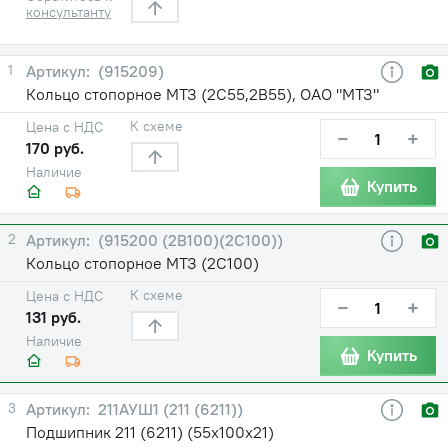
консультанту
1
(915209)
Кольцо стопорное МТЗ (2С55,2В55), ОАО "МТЗ"
К схеме
Цена с НДС
−
+
170 руб.
Наличие
Купить
2
(915200 (2В100)(2С100))
Кольцо стопорное МТЗ (2С100)
К схеме
Цена с НДС
−
+
131 руб.
Наличие
Купить
3
211АУШ1 (211 (6211))
Подшипник 211 (6211) (55х100х21)