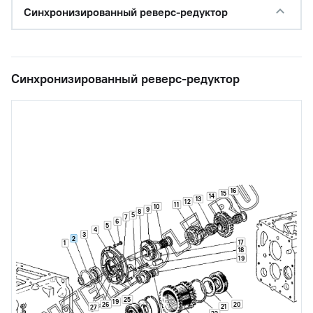
Синхронизированный реверс-редуктор
Синхронизированный реверс-редуктор
16
15
14
13
12
11
10
9
8
5
7
6
5
4
3
2
17
1
18
19
25
19
26
20
21
27