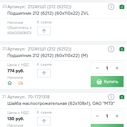
20
212АУШ1 (212 (6212))
Подшипник 212 (6212) (60х110х22) ZVL
К схеме
Наличие
Обратитесь к
консультанту
20
212АУШ1 (212 (6212))
Подшипник 212 (6212) (60х110х22) (М)
К схеме
Цена с НДС
−
+
774 руб.
Наличие
Купить
21
70-1721318
Шайба маслоотрожательная (62х108х1), ОАО "МТЗ"
К схеме
Цена с НДС
−
+
130 руб.
Наличие