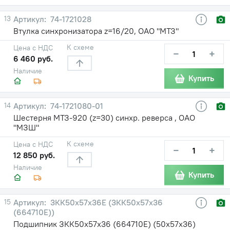
13
74-1721028
Втулка синхронизатора z=16/20, ОАО "МТЗ"
К схеме
Цена с НДС
−
+
6 460 руб.
Наличие
Купить
14
74-1721080-01
Шестерня МТЗ-920 (z=30) синхр. реверса , ОАО
"МЗШ"
К схеме
Цена с НДС
−
+
12 850 руб.
Наличие
Купить
15
3КК50х57х36Е (3КК50х57х36
(664710Е))
Подшипник ЗКК50х57х36 (664710Е) (50х57х36)