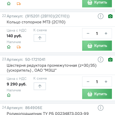
Купить
22
(915201 (2В110)(2С110))
Кольцо стопорное МТЗ (2С110)
К схеме
Цена с НДС
−
+
140 руб.
Наличие
Купить
23
50-1721041
Шестерня редуктора промежуточная (z=30/35)
(ускоритель) , ОАО "МЗШ"
К схеме
Цена с НДС
−
+
9 290 руб.
Наличие
Купить
24
864906Е
Роликоподшипник ТУ РБ 00234873.003-99