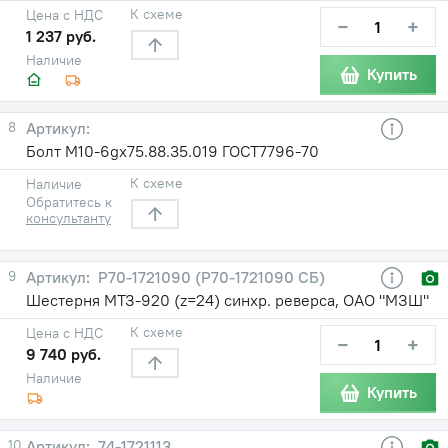
К схеме
Цена с НДС
−
+
1 237 руб.
Наличие
Купить
8
Болт М10-6gх75.88.35.019 ГОСТ7796-70
К схеме
Наличие
Обратитесь к
консультанту
9
Р70-1721090 (Р70-1721090 СБ)
Шестерня МТЗ-920 (z=24) синхр. реверса, ОАО "МЗШ"
К схеме
Цена с НДС
−
+
9 740 руб.
Наличие
Купить
10
74-1721113