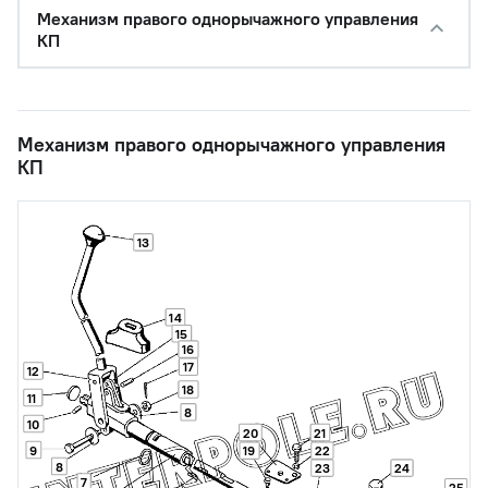
Механизм правого однорычажного управления
КП
Механизм правого однорычажного управления
КП
13
14
15
16
17
12
18
11
8
10
20
21
9
19
22
8
23
24
7
25