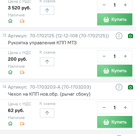
К схеме
Цена с НДС
−
+
3 520 руб.
Наличие
Купить
13
70-1702125 (12-12-108 (70-1702125))
Рукоятка управления КПП МТЗ
К схеме
Цена с НДС
−
+
200 руб.
Наличие
Купить
14
70-1703203-А (70-1703203)
Чехол на КПП нов.обр. (рычаг сбоку)
К схеме
Цена с НДС
−
+
62 руб.
Наличие
Купить