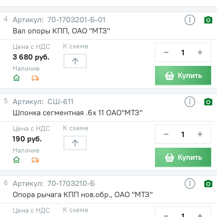
4
70-1703201-Б-01
Вал опоры КПП, ОАО "МТЗ"
К схеме
Цена с НДС
−
+
3 680 руб.
Наличие
Купить
5
СШ-611
Шпонка сегментная .6х 11 ОАО"МТЗ"
К схеме
Цена с НДС
−
+
190 руб.
Наличие
Купить
6
70-1703210-Б
Опора рычага КПП нов.обр., ОАО "МТЗ"
К схеме
Цена с НДС
−
+