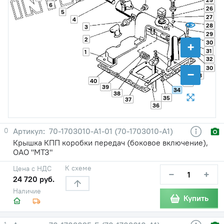
6
26
5
27
4
28
3
29
2
30
+
31
1
32
30
−
33
40
30
39
34
38
35
37
36
0
70-1703010-А1-01 (70-1703010-А1)
Крышка КПП коробки передач (боковое включение),
ОАО "МТЗ"
К схеме
Цена с НДС
−
+
24 720 руб.
Наличие
Купить