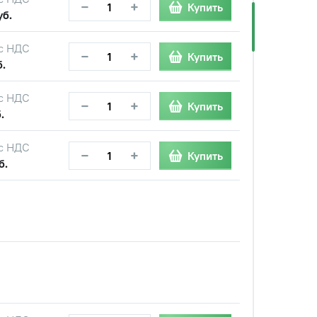
−
+
Купить
уб.
с НДС
−
+
Купить
б.
с НДС
−
+
Купить
.
с НДС
−
+
Купить
б.