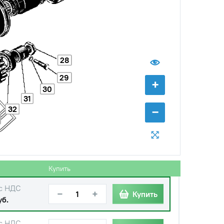
с НДС
−
+
Купить
0 руб.
28
29
+
30
31
32
−
с НДС
−
+
Купить
.
Купить
с НДС
−
+
Купить
уб.
с НДС