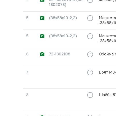
1802078)
5
(38х58х10-2,2)
Манжета
.38х58х1
5
(38х58х10-2,2)
Манжета
.38х58х
6
72-1802108
Обойма 
7
Болт М8-
8
Шайба 8Т