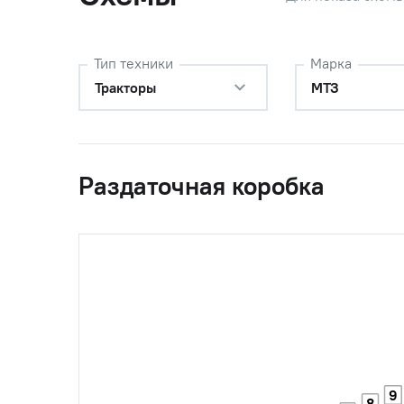
0
72-1802020
Коробка 
муфтой,
Тип техники
Марка
Тракторы
МТЗ
0
52-1802094РН
Ось про
(52-1802094 РН)
0
52-1802095-Б
Шестерн
Раздаточная коробка
0
52-1802100-А
Корпус
0
52-1802110-А
Ролики к
0
72-1802125РБ
Шестерн
9
8