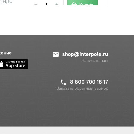
с НДС
−
+
Купить
руб.
с НДС
−
+
Купить
жение
shop@interpole.ru
б.
Написать нам
с НДС
−
+
Купить
уб.
8 800 700 18 17
Заказать обратный звонок