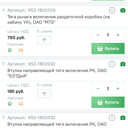
4
952-1802026
Тяга рычага включения раздаточной коробки (на
кабину УК), ОАО "МТЗ"
К схеме
Цена с НДС
−
+
790 руб.
Наличие
Купить
5
952-1802032
Втулка направляющей тяги включения РК, ОАО
"БЗТДиА"
К схеме
Цена с НДС
−
+
180 руб.
Наличие
Купить
5
952-1802032
Втулка направляющей тяги включения РК, ОАО