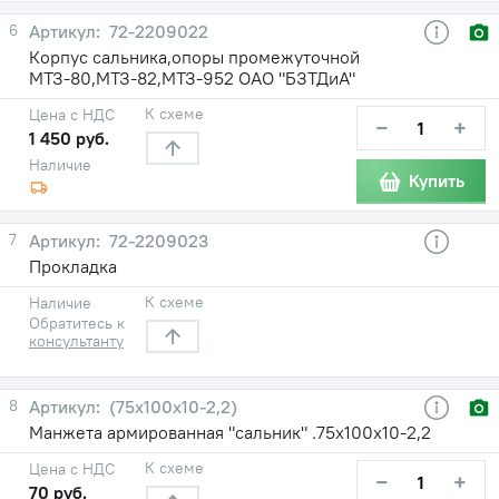
6
72-2209022
Корпус сальника,опоры промежуточной
МТЗ-80,МТЗ-82,МТЗ-952 ОАО "БЗТДиА"
К схеме
Цена с НДС
−
+
1 450 руб.
Наличие
Купить
7
72-2209023
Прокладка
К схеме
Наличие
Обратитесь к
консультанту
8
(75х100х10-2,2)
Манжета армированная "сальник" .75х100х10-2,2
К схеме
Цена с НДС
−
+
70 руб.