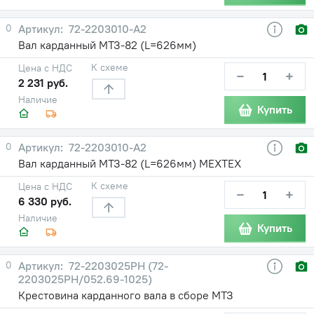
0
72-2203010-А2
Вал карданный МТЗ-82 (L=626мм)
К схеме
Цена с НДС
−
+
2 231 руб.
Наличие
Купить
0
72-2203010-А2
Вал карданный МТЗ-82 (L=626мм) МЕХТЕХ
К схеме
Цена с НДС
−
+
6 330 руб.
Наличие
Купить
0
72-2203025РН (72-
2203025РН/052.69-1025)
Крестовина карданного вала в сборе МТЗ