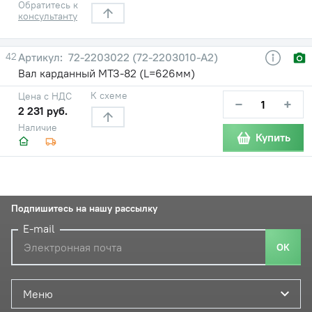
Обратитесь к
консультанту
42
72-2203022 (72-2203010-А2)
Вал карданный МТЗ-82 (L=626мм)
К схеме
Цена с НДС
−
+
2 231 руб.
Наличие
Купить
Подпишитесь на нашу рассылку
E-mail
ОК
Меню