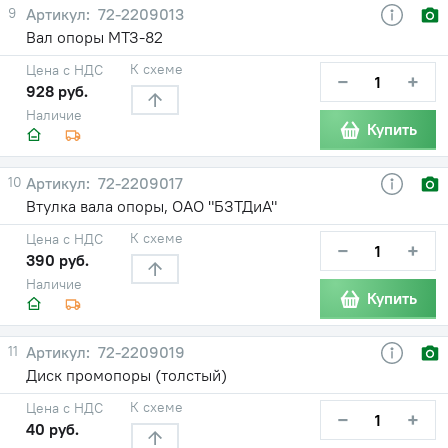
9
72-2209013
Вал опоры МТЗ-82
К схеме
Цена с НДС
−
+
928 руб.
Наличие
Купить
10
72-2209017
Втулка вала опоры, ОАО "БЗТДиА"
К схеме
Цена с НДС
−
+
390 руб.
Наличие
Купить
11
72-2209019
Диск промопоры (толстый)
К схеме
Цена с НДС
−
+
40 руб.