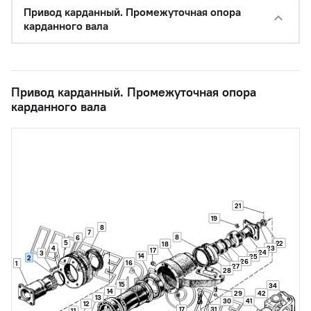
Привод карданный. Промежуточная опора
карданного вала
Привод карданный. Промежуточная опора
карданного вала
21
19
8
7
8
6
5
22
18
4
23
17
24
3
14
25
2
26
16
1
27
28
15
34
14
29
42
13
41
30
12
31
17
11