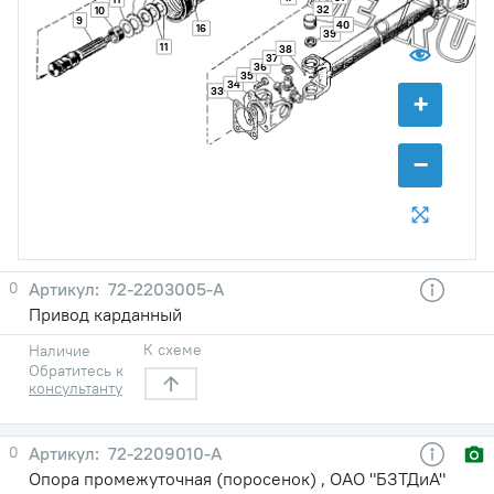
32
10
9
40
16
39
11
38
37
36
35
34
33
+
−
0
72-2203005-А
Привод карданный
К схеме
Наличие
Обратитесь к
консультанту
0
72-2209010-А
Опора промежуточная (поросенок) , ОАО "БЗТДиА"