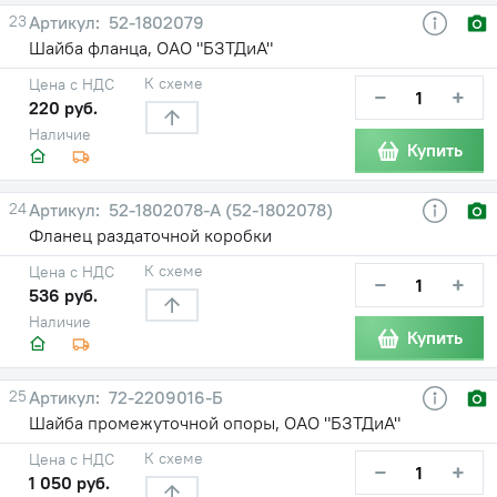
23
52-1802079
Шайба фланца, ОАО "БЗТДиА"
К схеме
Цена с НДС
−
+
220 руб.
Наличие
Купить
24
52-1802078-А (52-1802078)
Фланец раздаточной коробки
К схеме
Цена с НДС
−
+
536 руб.
Наличие
Купить
25
72-2209016-Б
Шайба промежуточной опоры, ОАО "БЗТДиА"
К схеме
Цена с НДС
−
+
1 050 руб.