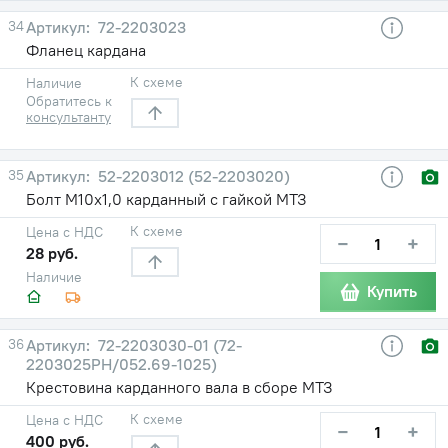
34
72-2203023
Фланец кардана
К схеме
Наличие
Обратитесь к
консультанту
35
52-2203012 (52-2203020)
Болт М10х1,0 карданный с гайкой МТЗ
К схеме
Цена с НДС
−
+
28 руб.
Наличие
Купить
36
72-2203030-01 (72-
2203025РН/052.69-1025)
Крестовина карданного вала в сборе МТЗ
К схеме
Цена с НДС
−
+
400 руб.