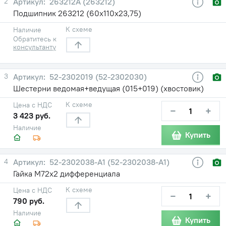
2
263212А (263212)
Подшипник 263212 (60х110х23,75)
К схеме
Наличие
Обратитесь к
консультанту
3
52-2302019 (52-2302030)
Шестерни ведомая+ведущая (015+019) (хвостовик)
К схеме
Цена с НДС
−
+
3 423 руб.
Наличие
Купить
4
52-2302038-A1 (52-2302038-А1)
Гайка М72х2 дифференциала
К схеме
Цена с НДС
−
+
790 руб.
Наличие
Купить