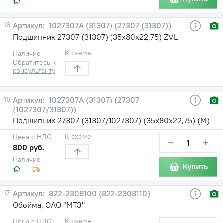
16
1027307А (31307) (27307 (31307))
Подшипник 27307 (31307) (35х80х22,75) ZVL
К схеме
Наличие
Обратитесь к
консультанту
16
1027307А (31307) (27307
(1027307/31307))
Подшипник 27307 (31307/1027307) (35х80х22,75) (М)
К схеме
Цена с НДС
−
+
800 руб.
Наличие
Купить
17
822-2308100 (822-2308110)
Обойма, ОАО "МТЗ"
К схеме
Цена с НДС