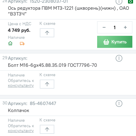
28
1520-2308037-01
Ось редуктора ПВМ МТЗ-1221 (шкворень)(нижн) , ОАО
“ВЗТЗЧ”
К схеме
Цена с НДС
−
+
4 749 руб.
Наличие
Купить
29
Болт М16-6gх45.88.35.019 ГОСТ7796-70
К схеме
Наличие
Обратитесь к
консультанту
30
85-4607447
Колпачок
К схеме
Наличие
Обратитесь к
консультанту