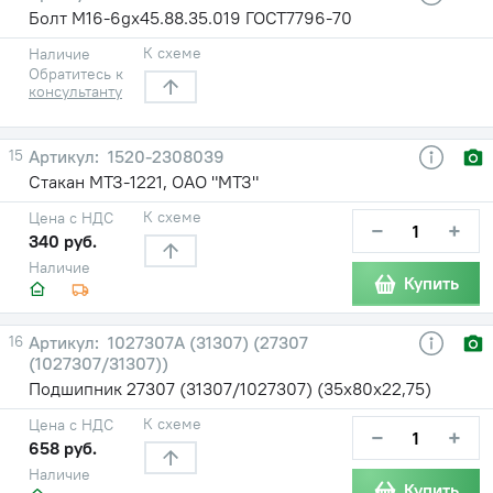
Болт М16-6gх45.88.35.019 ГОСТ7796-70
К схеме
Наличие
Обратитесь к
консультанту
15
1520-2308039
Стакан МТЗ-1221, ОАО "МТЗ"
К схеме
Цена с НДС
−
+
340 руб.
Наличие
Купить
16
1027307А (31307) (27307
(1027307/31307))
Подшипник 27307 (31307/1027307) (35х80х22,75)
К схеме
Цена с НДС
−
+
658 руб.
Наличие
Купить