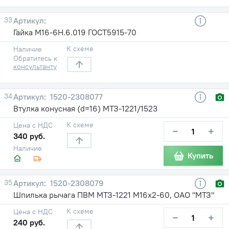
33
Гайка М16-6Н.6.019 ГОСТ5915-70
К схеме
Наличие
Обратитесь к
консультанту
34
1520-2308077
Втулка конусная (d=16) МТЗ-1221/1523
К схеме
Цена с НДС
−
+
340 руб.
Наличие
Купить
35
1520-2308079
Шпилька рычага ПВМ МТЗ-1221 М16х2-60, ОАО "МТЗ"
К схеме
Цена с НДС
−
+
240 руб.