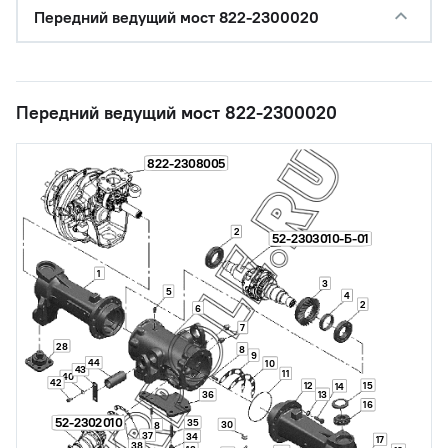
Передний ведущий мост 822-2300020
Передний ведущий мост 822-2300020
822-2308005
2
52-2303010-Б-01
1
3
5
4
2
6
7
28
8
9
44
10
43
11
40
42
12
15
14
13
36
16
52-2302010
35
30
8
37
34
17
38