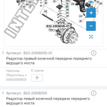
13
18
29
31
39
19
33
20
13
23
40
27
41
26
+
32
25
24
22
21
−
822-2308005-01
0
822-2308005-01
Редуктор правый конечной передачи переднего
ведущего моста
К схеме
Наличие
Обратитесь к
консультанту
0
822-2308005
Редуктор левый конечной передачи переднего
ведущего моста