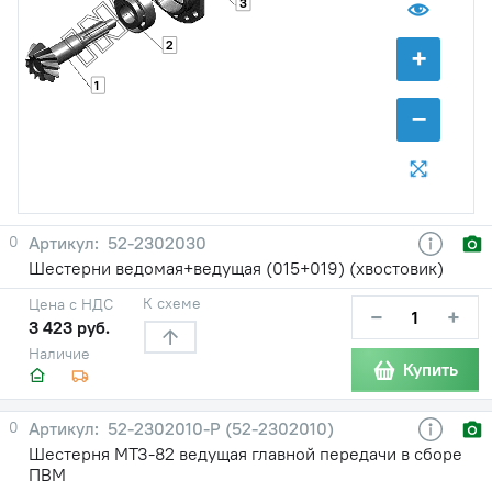
3
2
+
1
−
0
52-2302030
Шестерни ведомая+ведущая (015+019) (хвостовик)
К схеме
Цена с НДС
−
+
3 423 руб.
Наличие
Купить
0
52-2302010-Р (52-2302010)
Шестерня МТЗ-82 ведущая главной передачи в сборе
ПВМ