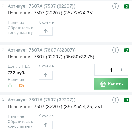
2
7607А (7507 (32207))
Подшипник 7507 (32207) (35х72х24,25)
К схеме
Наличие
Обратитесь к
консультанту
2
7607А (7607 (32307))
Подшипник 7607 (32307) (35х80х32,75)
К схеме
Цена с НДС
−
+
722 руб.
Наличие
Купить
2
7607А (7507 (32207))
Подшипник 7507 (32207) (35х72х24,25) ZVL
К схеме
Наличие
Обратитесь к
консультанту