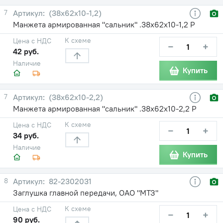
7
(38х62х10-1,2)
Манжета армированная "сальник" .38х62х10-1,2 Р
К схеме
Цена с НДС
−
+
42 руб.
Наличие
Купить
7
(38х62х10-2,2)
Манжета армированная "сальник" .38х62х10-2,2 Р
К схеме
Цена с НДС
−
+
34 руб.
Наличие
Купить
8
82-2302031
Заглушка главной передачи, ОАО "МТЗ"
К схеме
Цена с НДС
−
+
90 руб.