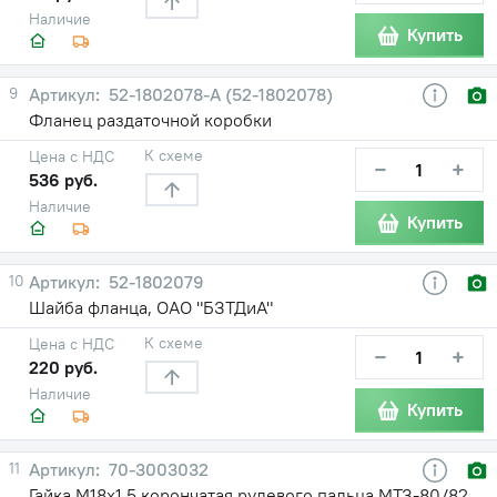
Наличие
Купить
9
52-1802078-А (52-1802078)
Фланец раздаточной коробки
К схеме
Цена с НДС
−
+
536 руб.
Наличие
Купить
10
52-1802079
Шайба фланца, ОАО "БЗТДиА"
К схеме
Цена с НДС
−
+
220 руб.
Наличие
Купить
11
70-3003032
Гайка М18х1,5 корончатая рулевого пальца МТЗ-80/82