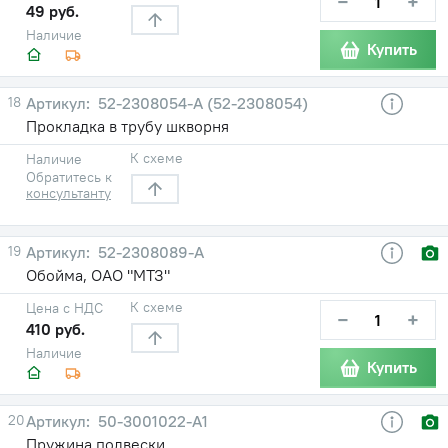
−
+
49 руб.
Наличие
Купить
18
52-2308054-А (52-2308054)
Прокладка в трубу шкворня
К схеме
Наличие
Обратитесь к
консультанту
19
52-2308089-А
Обойма, ОАО "МТЗ"
К схеме
Цена с НДС
−
+
410 руб.
Наличие
Купить
20
50-3001022-А1
Пружина подвески