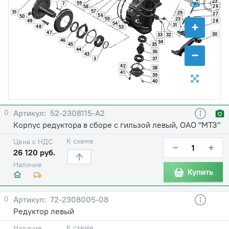
23
59
7
26
58
57
51
29
27
56
50
23
55
49
28
+
54
31
48
53
47
30
33
32
46
34
35
45
44
−
36
43
3
37
42
38
41
39
40
0
52-2308115-А2
Корпус редуктора в сборе с гильзой левый, ОАО "МТЗ"
К схеме
Цена с НДС
−
+
26 120 руб.
Наличие
Купить
0
72-2308005-08
Редуктор левый
К схеме
Наличие