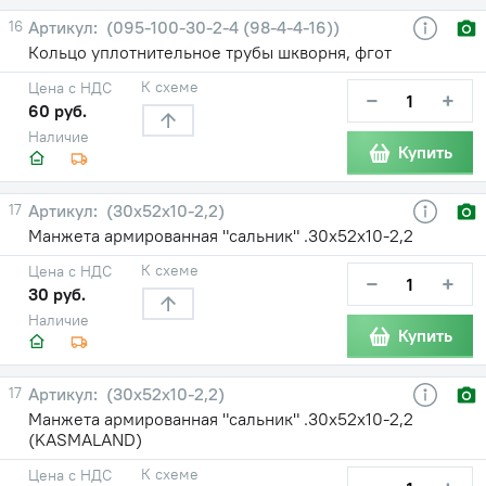
16
(095-100-30-2-4 (98-4-4-16))
Кольцо уплотнительное трубы шкворня, фгот
К схеме
Цена с НДС
−
+
60 руб.
Наличие
Купить
17
(30х52х10-2,2)
Манжета армированная "сальник" .30х52х10-2,2
К схеме
Цена с НДС
−
+
30 руб.
Наличие
Купить
17
(30х52х10-2,2)
Манжета армированная "сальник" .30х52х10-2,2
(KASMALAND)
К схеме
Цена с НДС