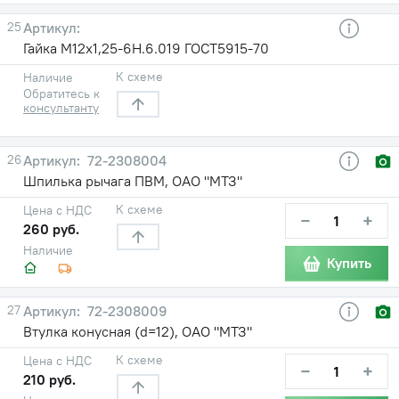
25
Гайка М12х1,25-6Н.6.019 ГОСТ5915-70
К схеме
Наличие
Обратитесь к
консультанту
26
72-2308004
Шпилька рычага ПВМ, ОАО "МТЗ"
К схеме
Цена с НДС
−
+
260 руб.
Наличие
Купить
27
72-2308009
Втулка конусная (d=12), ОАО "МТЗ"
К схеме
Цена с НДС
−
+
210 руб.