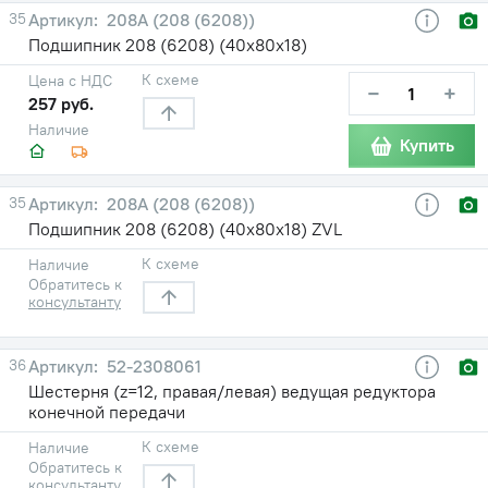
35
208А (208 (6208))
Подшипник 208 (6208) (40х80х18)
К схеме
Цена с НДС
−
+
257 руб.
Наличие
Купить
35
208А (208 (6208))
Подшипник 208 (6208) (40х80х18) ZVL
К схеме
Наличие
Обратитесь к
консультанту
36
52-2308061
Шестерня (z=12, правая/левая) ведущая редуктора
конечной передачи
К схеме
Наличие
Обратитесь к
консультанту