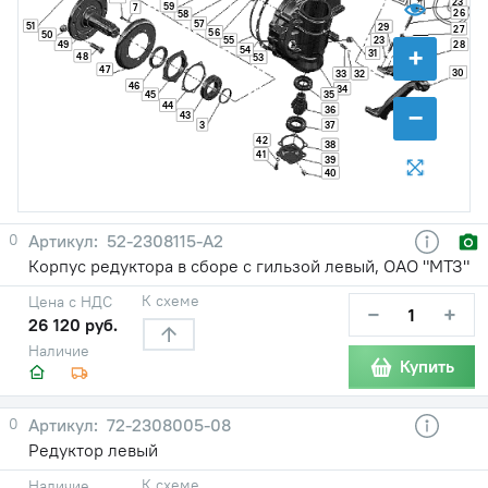
23
59
7
26
58
57
51
29
27
56
50
23
55
49
28
+
54
31
48
53
47
30
33
32
46
34
35
45
44
−
36
43
3
37
42
38
41
39
40
0
52-2308115-А2
Корпус редуктора в сборе с гильзой левый, ОАО "МТЗ"
К схеме
Цена с НДС
−
+
26 120 руб.
Наличие
Купить
0
72-2308005-08
Редуктор левый
К схеме
Наличие