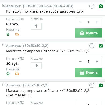
16
(095-100-30-2-4 (98-4-4-16))
Кольцо уплотнительное трубы шкворня, фгот
К схеме
Цена с НДС
−
+
60 руб.
Наличие
Купить
17
(30х52х10-2,2)
Манжета армированная "сальник" .30х52х10-2,2
К схеме
Цена с НДС
−
+
30 руб.
Наличие
Купить
17
(30х52х10-2,2)
Манжета армированная "сальник" .30х52х10-2,2
(KASMALAND)
К схеме
Цена с НДС