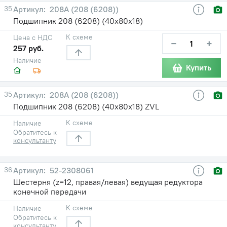
35
208А (208 (6208))
Подшипник 208 (6208) (40х80х18)
К схеме
Цена с НДС
−
+
257 руб.
Наличие
Купить
35
208А (208 (6208))
Подшипник 208 (6208) (40х80х18) ZVL
К схеме
Наличие
Обратитесь к
консультанту
36
52-2308061
Шестерня (z=12, правая/левая) ведущая редуктора
конечной передачи
К схеме
Наличие
Обратитесь к
консультанту