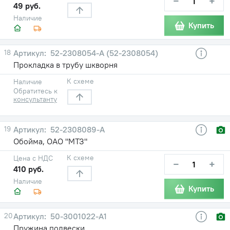
−
+
49 руб.
Наличие
Купить
18
52-2308054-А (52-2308054)
Прокладка в трубу шкворня
К схеме
Наличие
Обратитесь к
консультанту
19
52-2308089-А
Обойма, ОАО "МТЗ"
К схеме
Цена с НДС
−
+
410 руб.
Наличие
Купить
20
50-3001022-А1
Пружина подвески