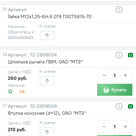
25
Гайка М12х1,25-6Н.6.019 ГОСТ5915-70
К схеме
Наличие
Обратитесь к
консультанту
26
72-2308004
Шпилька рычага ПВМ, ОАО "МТЗ"
К схеме
Цена с НДС
−
+
260 руб.
Наличие
Купить
27
72-2308009
Втулка конусная (d=12), ОАО "МТЗ"
К схеме
Цена с НДС
−
+
210 руб.