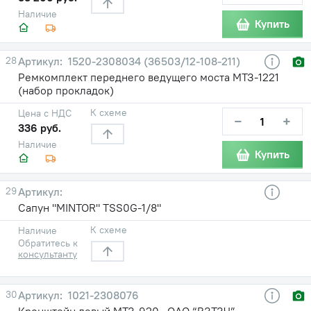
Наличие
Купить
28
1520-2308034 (36503/12-108-211)
Ремкомплект переднего ведущего моста МТЗ-1221
(набор прокладок)
К схеме
Цена с НДС
−
+
336 руб.
Наличие
Купить
29
Сапун "MINTOR" TSS0G-1/8"
К схеме
Наличие
Обратитесь к
консультанту
30
1021-2308076
Кронштейн левый МТЗ-920 , ОАО “ВЗТЗЧ”