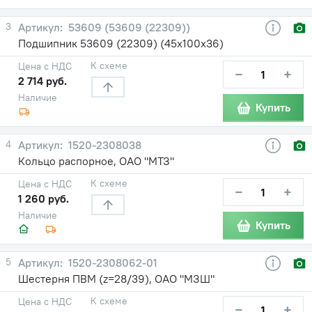
3
53609 (53609 (22309))
Подшипник 53609 (22309) (45х100х36)
К схеме
Цена с НДС
−
+
2 714 руб.
Наличие
Купить
4
1520-2308038
Кольцо распорное, ОАО "МТЗ"
К схеме
Цена с НДС
−
+
1 260 руб.
Наличие
Купить
5
1520-2308062-01
Шестерня ПВМ (z=28/39), ОАО "МЗШ"
К схеме
Цена с НДС
−
+