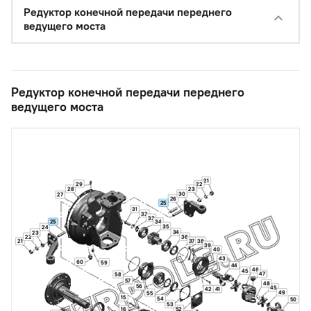
Редуктор конечной передачи переднего
ведущего моста
Редуктор конечной передачи переднего
ведущего моста
21
29
22
28
23
30
27
26
25
31
32
33
25
34
35
24
34
23
22
36
37
38
21
39
40
43
60
59
44
46
45
47
58
57
48
56
45
42
41
49
55
15
54
50
53
52
16