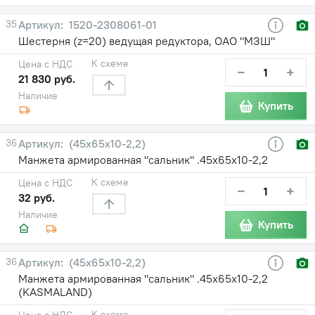
35
1520-2308061-01
Шестерня (z=20) ведущая редуктора, ОАО "МЗШ"
К схеме
Цена с НДС
−
+
21 830 руб.
Наличие
Купить
36
(45х65х10-2,2)
Манжета армированная "сальник" .45х65х10-2,2
К схеме
Цена с НДС
−
+
32 руб.
Наличие
Купить
36
(45х65х10-2,2)
Манжета армированная "сальник" .45х65х10-2,2
(KASMALAND)
К схеме
Цена с НДС