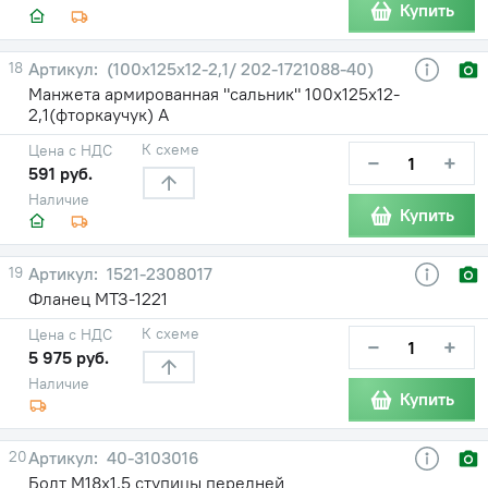
Купить
18
(100х125х12-2,1/ 202-1721088-40)
Манжета армированная "сальник" 100х125х12-
2,1(фторкаучук) А
К схеме
Цена с НДС
−
+
591 руб.
Наличие
Купить
19
1521-2308017
Фланец МТЗ-1221
К схеме
Цена с НДС
−
+
5 975 руб.
Наличие
Купить
20
40-3103016
Болт М18х1,5 ступицы передней