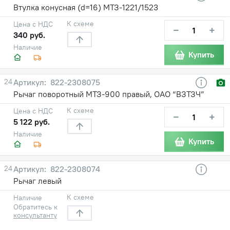
Втулка конусная (d=16) МТЗ-1221/1523
К схеме
Цена с НДС
−
+
340 руб.
Наличие
Купить
24
822-2308075
Рычаг поворотный МТЗ-900 правый, ОАО “ВЗТЗЧ”
К схеме
Цена с НДС
−
+
5 122 руб.
Наличие
Купить
24
822-2308074
Рычаг левый
К схеме
Наличие
Обратитесь к
консультанту