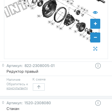
20
42
51
19
18
7
17
9
8
7
14
+
13
12
11
6
10
5
−
4
3
2
1
0
822-2308005-01
Редуктор правый
К схеме
Наличие
Обратитесь к
консультанту
0
1520-2308080
Стакан