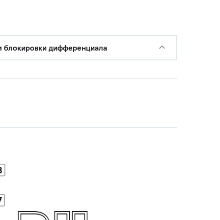
с НДС
−
+
Купить
руб.
с НДС
−
+
Купить
 блокировки дифференциала
руб.
с НДС
−
+
Купить
руб.
с НДС
−
+
Купить
уб.
с НДС
−
+
Купить
 руб.
8
7