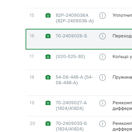
15
82P-2409036A
Уплотни
(82Р-2409036-А)
16
70-2409026-Б
Переход
17
(020-025-30)
Кольцо 
18
54-06-448-A (54-
Пружина
06-448-А)
19
70-2409027-A
Ремкомп
(1824/А1824)
дифферен
20
70-2409033-Б
Ремкомп
(1824/А1824)
дифферен