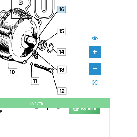
16
15
+
14
−
13
10
11
12
Купить
с НДС
−
+
Купить
б.