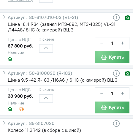
0
80-3107010-03 (VL-31)
Шина 18,4 R34 (задняя МТЗ-892, МТЗ-1025) VL-31
/144A8/ 8НС (с камерой) ВШЗ
К схеме
Цена с НДС
−
+
67 800 руб.
Наличие
Купить
0
50-3100030 (Я-183)
Шина 9,5 -42 Я-183 /116A6 / 6НС (с камерой) ВШЗ
К схеме
Цена с НДС
−
+
33 980 руб.
Наличие
Купить
0
85-3107020
Колесо 11.2R42 (в сборе с шиной)