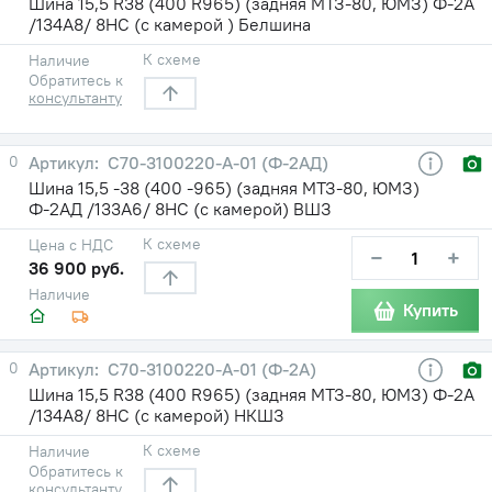
Шина 15,5 R38 (400 R965) (задняя МТЗ-80, ЮМЗ) Ф-2А
/134A8/ 8НС (с камерой ) Белшина
К схеме
Наличие
Обратитесь к
консультанту
0
С70-3100220-А-01 (Ф-2АД)
Шина 15,5 -38 (400 -965) (задняя МТЗ-80, ЮМЗ)
Ф-2АД /133А6/ 8НС (с камерой) ВШЗ
К схеме
Цена с НДС
−
+
36 900 руб.
Наличие
Купить
0
С70-3100220-А-01 (Ф-2А)
Шина 15,5 R38 (400 R965) (задняя МТЗ-80, ЮМЗ) Ф-2А
/134A8/ 8НС (с камерой) НКШЗ
К схеме
Наличие
Обратитесь к
консультанту