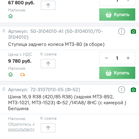
67 800 руб.
Наличие
Купить
0
50-3104010-А1 (50-3104010/70-
3104010)
Ступица заднего колеса МТЗ-80 (в сборе)
К схеме
Цена с НДС
−
+
9 780 руб.
Наличие
Купить
0
72-3107010-05 (Ф-52)
Шина 16,9 R38 (420/85 R38) (задняя МТЗ-892,
МТЗ-1021, МТЗ-1523) Ф-52 /141A8/ 8НС (с камерой )
Белшина
К схеме
Наличие
Обратитесь к
консультанту