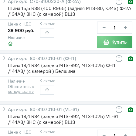
0
С70-3100220-А (Ф-2А)
Шина 15,5 R38 (400 R965) (задняя МТЗ-80, ЮМЗ) Ф-2А
/134A8/ 8НС (с камерой) ВШЗ
К схеме
Цена с НДС
−
+
39 900 руб.
Наличие
Купить
0
80-3107010-01 (Ф-11)
Шина 18,4 R34 (задняя МТЗ-892, МТЗ-1025) Ф-11
/144A8/ (с камерой ) Белшина
К схеме
Наличие
Обратитесь к
консультанту
0
80-3107010-01 (VL-31)
Шина 18,4 R34 (задняя МТЗ-892, МТЗ-1025) VL-31
/144A8/ 8НС (с камерой) ВШЗ
К схеме
Цена с НДС
−
+