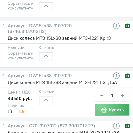
Обратитесь к
консультанту
4
DW15Lx38-3107020
(8746.3107012ПЗ)
Диск колеса МТЗ 15Lх38 задний МТЗ-1221 КрКЗ
К схеме
Наличие
Обратитесь к
консультанту
4
DW15Lx38-3107020
Диск колеса МТЗ 15Lх38 задний МТЗ-1221 БЗТДиА
К схеме
Цена с НДС
−
+
43 510 руб.
Наличие
Купить
4
С70-3107012 (873.3007012.27)
Комплект для сдваивания колес МТЗ-80/82 14Lх38