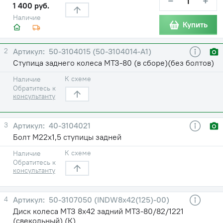
−
+
1 400 руб.
Наличие
Купить
2
50-3104015 (50-3104014-А1)
Ступица заднего колеса МТЗ-80 (в сборе)(без болтов)
К схеме
Наличие
Обратитесь к
консультанту
3
40-3104021
Болт М22х1,5 ступицы задней
К схеме
Наличие
Обратитесь к
консультанту
4
50-3107050 (INDW8х42(125)-00)
Диск колеса МТЗ 8х42 задний МТЗ-80/82/1221
(свекольный) (К)