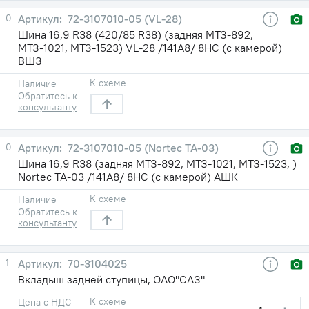
0
72-3107010-05 (VL-28)
Шина 16,9 R38 (420/85 R38) (задняя МТЗ-892,
МТЗ-1021, МТЗ-1523) VL-28 /141A8/ 8НС (с камерой)
ВШЗ
К схеме
Наличие
Обратитесь к
консультанту
0
72-3107010-05 (Nortec TA-03)
Шина 16,9 R38 (задняя МТЗ-892, МТЗ-1021, МТЗ-1523, )
Nortec TA-03 /141A8/ 8НС (с камерой) АШК
К схеме
Наличие
Обратитесь к
консультанту
1
70-3104025
Вкладыш задней ступицы, ОАО"САЗ"
К схеме
Цена с НДС