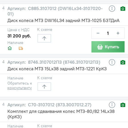
4
С885.3107012 (DW16Lx34-3107020-
01)
Диск колеса МТЗ DW16L34 задний МТЗ-1025 БЗТДиА
К схеме
Цена с НДС
−
+
31 200 руб.
Наличие
Купить
4
8746.3107012П3 (8746.3107012ПЗ)
Диск колеса МТЗ 15Lх38 задний МТЗ-1221 КрКЗ
К схеме
Наличие
Обратитесь к
консультанту
4
С70-3107012 (873.3007012.27)
Комплект для сдваивания колес МТЗ-80/82 14Lх38
(КрКЗ)
К схеме
Наличие