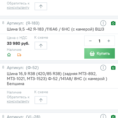
Обратитесь к
консультанту
8
(Я-183)
Шина 9,5 -42 Я-183 /116A6 / 6НС (с камерой) ВШЗ
К схеме
Цена с НДС
−
+
33 980 руб.
Наличие
Купить
8
(Ф-52)
Шина 16,9 R38 (420/85 R38) (задняя МТЗ-892,
МТЗ-1021, МТЗ-1523) Ф-52 /141A8/ 8НС (с камерой )
Белшина
К схеме
Наличие
Обратитесь к
консультанту
8
(VL-28)