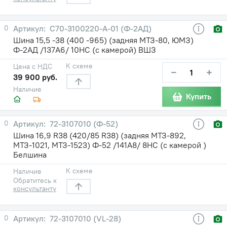
0
С70-3100220-А-01 (Ф-2АД)
Шина 15,5 -38 (400 -965) (задняя МТЗ-80, ЮМЗ)
Ф-2АД /137A6/ 10НС (с камерой) ВШЗ
К схеме
Цена с НДС
−
+
39 900 руб.
Наличие
Купить
0
72-3107010 (Ф-52)
Шина 16,9 R38 (420/85 R38) (задняя МТЗ-892,
МТЗ-1021, МТЗ-1523) Ф-52 /141A8/ 8НС (с камерой )
Белшина
К схеме
Наличие
Обратитесь к
консультанту
0
72-3107010 (VL-28)