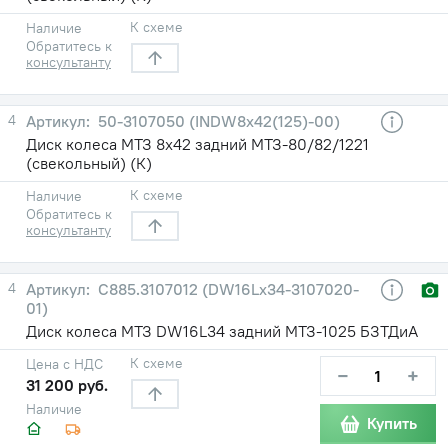
К схеме
Наличие
Обратитесь к
консультанту
4
50-3107050 (INDW8х42(125)-00)
Диск колеса МТЗ 8х42 задний МТЗ-80/82/1221
(свекольный) (К)
К схеме
Наличие
Обратитесь к
консультанту
4
С885.3107012 (DW16Lx34-3107020-
01)
Диск колеса МТЗ DW16L34 задний МТЗ-1025 БЗТДиА
К схеме
Цена с НДС
−
+
31 200 руб.
Наличие
Купить