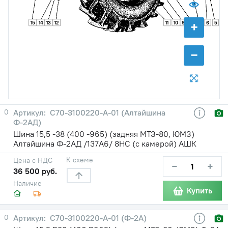
+
15
14
13
12
11
10
9
8
7
6
5
−
0
С70-3100220-А-01 (Алтайшина
Ф-2АД)
Шина 15,5 -38 (400 -965) (задняя МТЗ-80, ЮМЗ)
Алтайшина Ф-2АД /137A6/ 8НС (с камерой) АШК
К схеме
Цена с НДС
−
+
36 500 руб.
Наличие
Купить
0
С70-3100220-А-01 (Ф-2А)