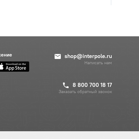
с НДС
−
+
Купить
руб.
с НДС
−
+
Купить
руб.
жение
shop@interpole.ru
Написать нам
8 800 700 18 17
Заказать обратный звонок