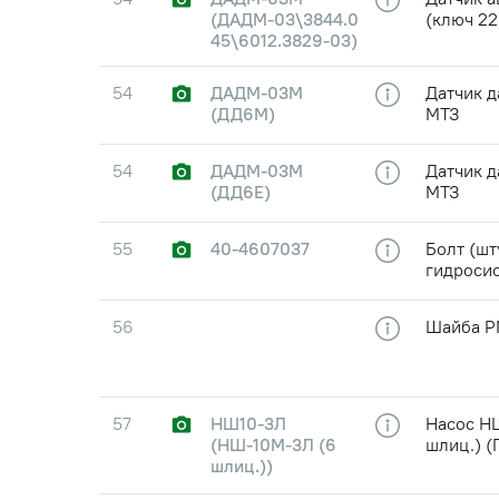
(ДАДМ-03\3844.0
(ключ 22
45\6012.3829-03)
54
ДАДМ-03М
Датчик д
(ДД6М)
МТЗ
54
ДАДМ-03М
Датчик д
(ДД6Е)
МТЗ
55
40-4607037
Болт (шт
гидроси
56
Шайба Р
57
НШ10-3Л
Насос НШ
(НШ-10М-3Л (6
шлиц.) (
шлиц.))