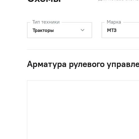
46
Н.036.83.140 (1SN
РВД Ф12 
(1/2) 12х410 DK
М20х1,5 S24 Г0-
Тип техники
Марка
Г0)
Тракторы
МТЗ
46
Н.036.83.140 (1SN
РВД Ф12 
(1/2) 12х410 DK
KASMAL
М20х1,5 S24 Г0-
Г0)
Арматура рулевого управл
46
Н.036.83.140 (2SN
РВД Ф12 
(1/2) 12х410 DK
KASMALA
М20х1,5 S24 Г0-
Г0)
47
530-4614029
Штуцер (
ОАО "МТ
48
Шайба Р