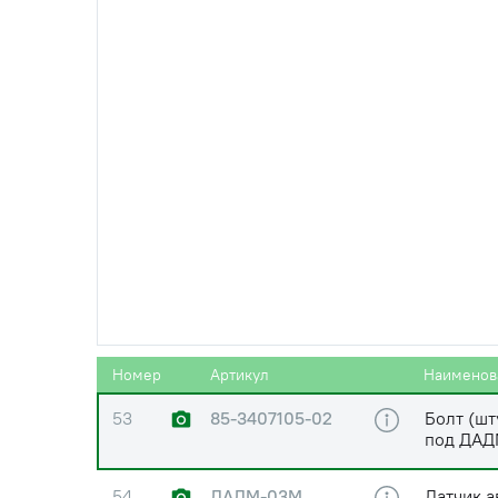
49
40-4607032
Болт (шт
гидроси
50
1221-3407090
Маслопр
51
70-4802040
Маслопр
52
600-3407080-01
Маслопр
Номер
Артикул
Наименов
53
85-3407105-02
Болт (шт
под ДАД
54
ДАДМ-03М
Датчик а