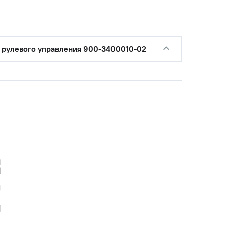
с НДС
−
+
Купить
уб.
 рулевого управления 900-3400010-02
с НДС
−
+
Купить
уб.
с НДС
−
+
Купить
уб.