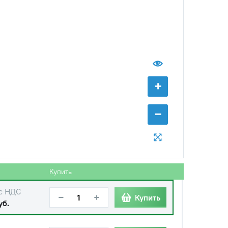
с НДС
−
+
Купить
уб.
+
−
Купить
с НДС
−
+
Купить
уб.