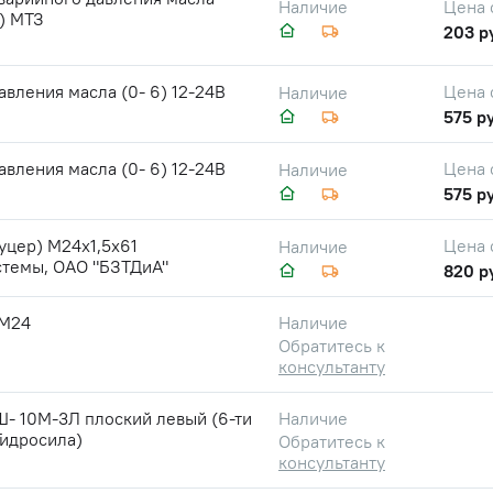
Цена 
Наличие
) МТЗ
203 р
авления масла (0- 6) 12-24В
Цена 
Наличие
575 ру
авления масла (0- 6) 12-24В
Цена 
Наличие
575 ру
уцер) М24х1,5х61
Цена 
Наличие
стемы, ОАО "БЗТДиА"
820 р
М24
Наличие
Обратитесь к
консультанту
- 10М-3Л плоский левый (6-ти
Наличие
Гидросила)
Обратитесь к
консультанту