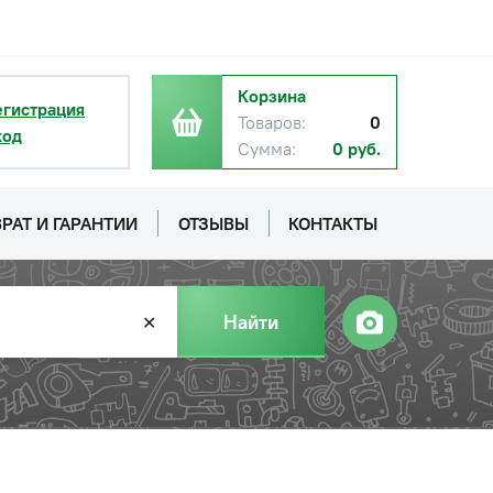
Корзина
егистрация
Товаров:
0
ход
Сумма:
0 руб.
РАТ И ГАРАНТИИ
ОТЗЫВЫ
КОНТАКТЫ
Найти
✕
с НДС
−
+
Купить
руб.
с НДС
−
+
Купить
уб.