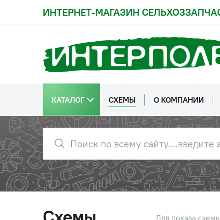
ИНТЕРНЕТ-МАГАЗИН СЕЛЬХОЗЗАПЧА
41
952-3407050
Штуцер
42
Кольцо 
КАТАЛОГ
СХЕМЫ
О КОМПАНИИ
43
Болт М8-
44
85-3407101
Патрубок
45
70-4608033
Ремкомп
(36507/12-134-211)
(проклад
Схемы
Для показа схем