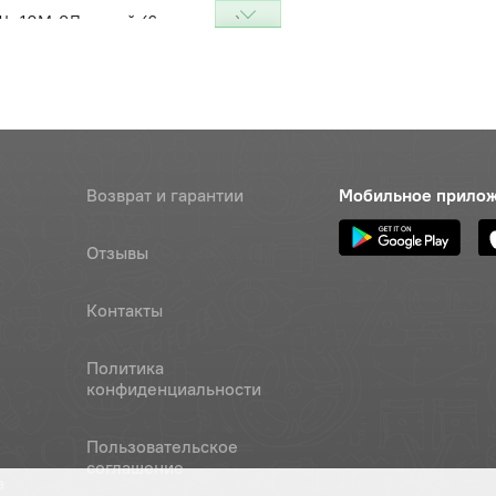
- 10М-3Л левый (6-ти шлиц.)
Цена 
Наличие
 ПРО
3 278 
- 10М-3Л плоский левый (6-ти
Цена 
Наличие
(БЕЛАР)
3 743 
Возврат и гарантии
Мобильное прило
Отзывы
Контакты
Политика
конфиденциальности
Пользовательское
соглашение
а