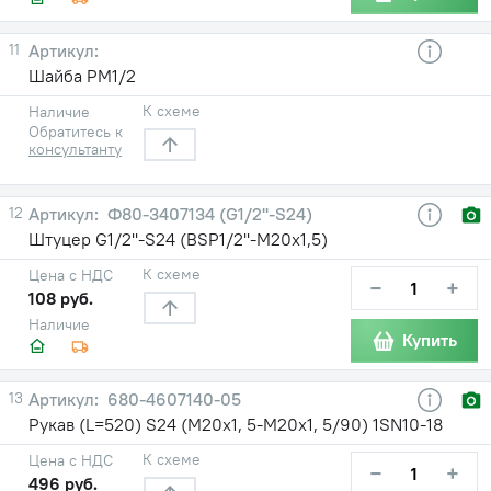
11
Шайба РМ1/2
К схеме
Наличие
Обратитесь к
консультанту
12
Ф80-3407134 (G1/2''-S24)
Штуцер G1/2''-S24 (BSP1/2''-М20х1,5)
К схеме
Цена с НДС
−
+
108 руб.
Наличие
Купить
13
680-4607140-05
Рукав (L=520) S24 (М20х1, 5-М20х1, 5/90) 1SN10-18
К схеме
Цена с НДС
−
+
496 руб.