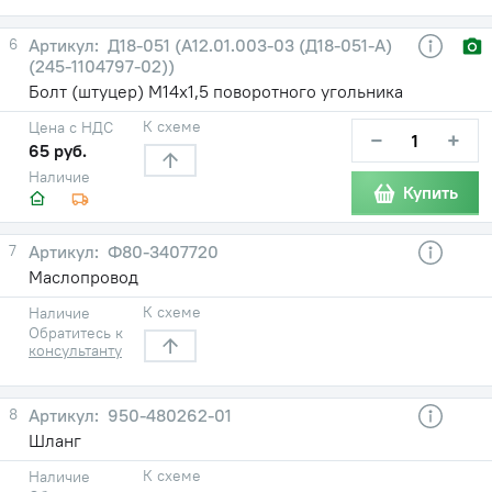
6
Д18-051 (А12.01.003-03 (Д18-051-А)
(245-1104797-02))
Болт (штуцер) М14х1,5 поворотного угольника
К схеме
Цена с НДС
−
+
65 руб.
Наличие
Купить
7
Ф80-3407720
Маслопровод
К схеме
Наличие
Обратитесь к
консультанту
8
950-480262-01
Шланг
К схеме
Наличие