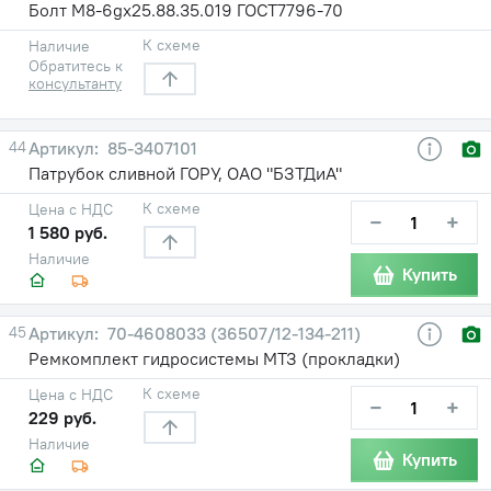
Болт М8-6gх25.88.35.019 ГОСТ7796-70
К схеме
Наличие
Обратитесь к
консультанту
44
85-3407101
Патрубок сливной ГОРУ, ОАО "БЗТДиА"
К схеме
Цена с НДС
−
+
1 580 руб.
Наличие
Купить
45
70-4608033 (36507/12-134-211)
Ремкомплект гидросистемы МТЗ (прокладки)
К схеме
Цена с НДС
−
+
229 руб.
Наличие
Купить