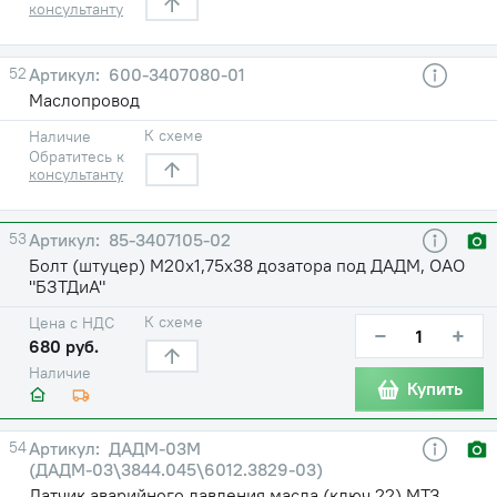
консультанту
52
600-3407080-01
Маслопровод
К схеме
Наличие
Обратитесь к
консультанту
53
85-3407105-02
Болт (штуцер) М20х1,75х38 дозатора под ДАДМ, ОАО
"БЗТДиА"
К схеме
Цена с НДС
−
+
680 руб.
Наличие
Купить
54
ДАДМ-03М
(ДАДМ-03\3844.045\6012.3829-03)
Датчик аварийного давления масла (ключ 22) МТЗ