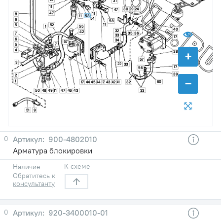
31
11
30
29
24
47
47
11
8
53
11
54
6
58
11
52
5
1
55
40
32
42
35
36
7
33
17
6
34
57
7
5
4
+
38
57
3
22
33
17
56
39
2
−
1
60
17
44
45
44
17
43
42
41
32
33
50
48
49
11
47
46
43
51
9
0
900-4802010
Арматура блокировки
К схеме
Наличие
Обратитесь к
консультанту
0
920-3400010-01