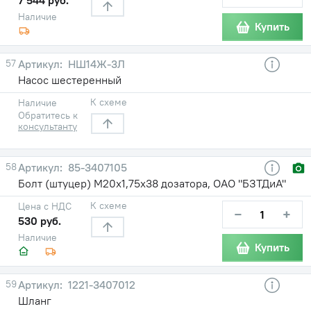
Наличие
Купить
57
НШ14Ж-3Л
Насос шестеренный
К схеме
Наличие
Обратитесь к
консультанту
58
85-3407105
Болт (штуцер) М20х1,75х38 дозатора, ОАО "БЗТДиА"
К схеме
Цена с НДС
−
+
530 руб.
Наличие
Купить
59
1221-3407012
Шланг