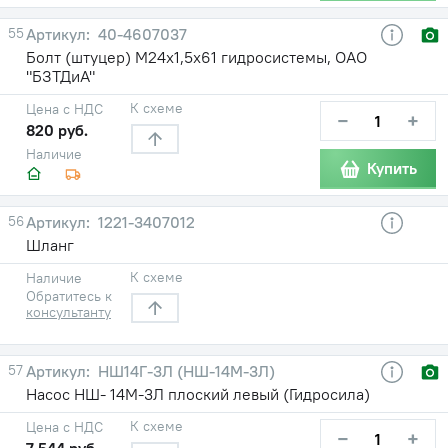
55
40-4607037
Болт (штуцер) М24х1,5х61 гидросистемы, ОАО
"БЗТДиА"
К схеме
Цена с НДС
−
+
820 руб.
Наличие
Купить
56
1221-3407012
Шланг
К схеме
Наличие
Обратитесь к
консультанту
57
НШ14Г-3Л (НШ-14М-3Л)
Насос НШ- 14М-3Л плоский левый (Гидросила)
К схеме
Цена с НДС
−
+
7 544 руб.