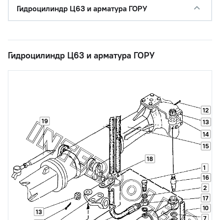
Гидроцилиндр Ц63 и арматура ГОРУ
Гидроцилиндр Ц63 и арматура ГОРУ
12
19
13
14
15
18
1
16
2
17
10
13
7