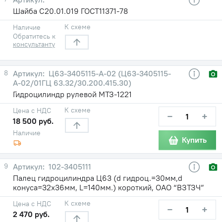
Шайба С20.01.019 ГОСТ11371-78
К схеме
Наличие
Обратитесь к
консультанту
8
Ц63-3405115-А-02 (Ц63-3405115-
А-02/01ГЦ 63.32/30.200.415.30)
Гидроцилиндр рулевой МТЗ-1221
К схеме
Цена с НДС
−
+
18 500 руб.
Наличие
Купить
9
102-3405111
Палец гидроцилиндра Ц63 (d гидроц.=30мм,d
конуса=32х36мм, L=140мм.) короткий, ОАО “ВЗТЗЧ”
К схеме
Цена с НДС
−
+
2 470 руб.