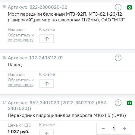
15
822-2300020-02
Мост передний балочный МТЗ-92П, МТЗ-82.1-23/12
("широкий",размер по шкворням 1172мм), ОАО "МТЗ"
К схеме
Наличие
Обратитесь к
консультанту
16
102-3405112-01
Палец
К схеме
Наличие
Обратитесь к
консультанту
17
952-3407020 (2022-3407202 (952-
3407020))
Переходник гидроцилиндра поворота М16х1,5 (D=16)
К схеме
Цена с НДС
−
+
1 037 руб.