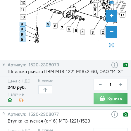
12
6
5
11
+
4
17
10
9
9
8
7
6
9
−
5
4
3
2
1
9
9
9
1520-2308079
Шпилька рычага ПВМ МТЗ-1221 М16х2-60, ОАО "МТЗ"
К схеме
Цена с НДС
−
+
240 руб.
Наличие
Купить
9
1520-2308077
Втулка конусная (d=16) МТЗ-1221/1523
К схеме
Цена с НДС