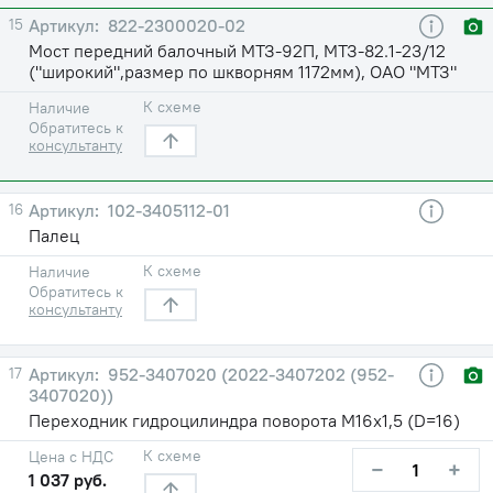
15
822-2300020-02
Мост передний балочный МТЗ-92П, МТЗ-82.1-23/12
("широкий",размер по шкворням 1172мм), ОАО "МТЗ"
К схеме
Наличие
Обратитесь к
консультанту
16
102-3405112-01
Палец
К схеме
Наличие
Обратитесь к
консультанту
17
952-3407020 (2022-3407202 (952-
3407020))
Переходник гидроцилиндра поворота М16х1,5 (D=16)
К схеме
Цена с НДС
−
+
1 037 руб.