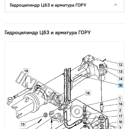
Гидроцилиндр Ц63 и арматура ГОРУ
Гидроцилиндр Ц63 и арматура ГОРУ
12
19
13
14
15
18
1
16
2
17
10
13
7