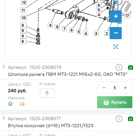
12
6
5
11
+
4
17
10
9
9
8
7
6
−
9
5
4
3
2
1
9
9
9
1520-2308079
Шпилька рычага ПВМ МТЗ-1221 М16х2-60, ОАО "МТЗ"
К схеме
Цена с НДС
−
+
240 руб.
Наличие
Купить
9
1520-2308077
Втулка конусная (d=16) МТЗ-1221/1523
К схеме
Цена с НДС