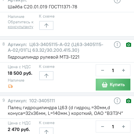
Шайба С20.01.019 ГОСТ11371-78
К схеме
Наличие
Обратитесь к
консультанту
8
Ц63-3405115-А-02 (Ц63-3405115-
А-02/01ГЦ 63.32/30.200.415.30)
Гидроцилиндр рулевой МТЗ-1221
К схеме
Цена с НДС
−
+
18 500 руб.
Наличие
Купить
9
102-3405111
Палец гидроцилиндра Ц63 (d гидроц.=30мм,d
конуса=32х36мм, L=140мм.) короткий, ОАО “ВЗТЗЧ”
К схеме
Цена с НДС
−
+
2 470 руб.