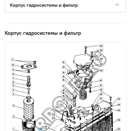
Корпус гидросистемы и фильтр
Корпус гидросистемы и фильтр
35
36
37
38
11
12
39
10
13
9
40
14
8
15
7
16
41
6
5
37
17
42
4
19
18
2
36
19
37
43
20
21
22
44
3
23
24
45
25
2
26
46
29
30
34
1