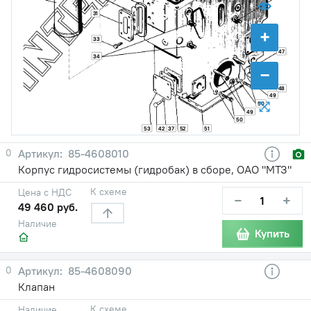
31
+
33
47
34
−
48
49
50
49
50
53
42
37
52
51
0
85-4608010
Корпус гидросистемы (гидробак) в сборе, ОАО "МТЗ"
К схеме
Цена с НДС
−
+
49 460 руб.
Наличие
Купить
0
85-4608090
Клапан
К схеме
Наличие