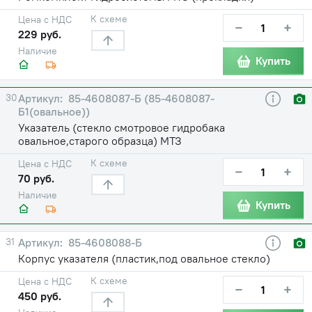
К схеме
Цена с НДС
−
+
229 руб.
Наличие
Купить
30
85-4608087-Б (85-4608087-
Б1(овальное))
Указатель (стекло смотровое гидробака
овальное,старого образца) МТЗ
К схеме
Цена с НДС
−
+
70 руб.
Наличие
Купить
31
85-4608088-Б
Корпус указателя (пластик,под овальное стекло)
К схеме
Цена с НДС
−
+
450 руб.