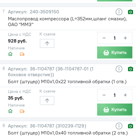
7
240-3509150
Маслопровод компрессора (L=352мм,шланг смазки),
ОАО "ММЗ"
К схеме
Цена с НДС
−
+
928 руб.
Наличие
Купить
8
36-1104787 (36-1104787-01 (1
боковое отверстие))
Болт (штуцер) М10х1,0х22 топливной обратки (1 отв.)
К схеме
Цена с НДС
−
+
35 руб.
Наличие
Купить
8
36-1104787 (310239-П29)
Болт (штуцер) М10х1,0х40 топливной обратки (2 отв.)