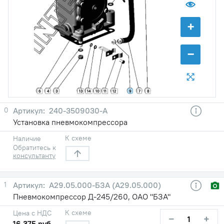
+
−
9
7
6
4
3
13
14
10
11
12
8
0
240-3509030-A
Установка пневмокомпрессора
К схеме
Наличие
Обратитесь к
консультанту
1
А29.05.000-БЗА (А29.05.000)
Пневмокомпрессор Д-245/260, ОАО "БЗА"
К схеме
Цена с НДС
−
+
16 375 руб.