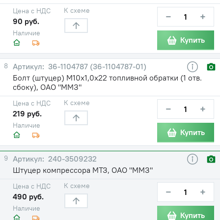
К схеме
Цена с НДС
−
+
90 руб.
Наличие
Купить
8
36-1104787 (36-1104787-01)
Болт (штуцер) М10х1,0х22 топливной обратки (1 отв.
сбоку), ОАО "ММЗ"
К схеме
Цена с НДС
−
+
219 руб.
Наличие
Купить
9
240-3509232
Штуцер компрессора МТЗ, ОАО "ММЗ"
К схеме
Цена с НДС
−
+
490 руб.
Наличие
Купить