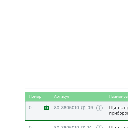
38
822-3805013
Табличка
Номер
Артикул
Наименов
0
80-3805010-Д1-09
Щиток п
приборо
0
80-3805010-Д1-14
Щиток п