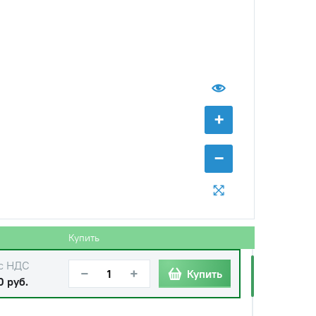
+
−
Купить
с НДС
−
+
Купить
0 руб.