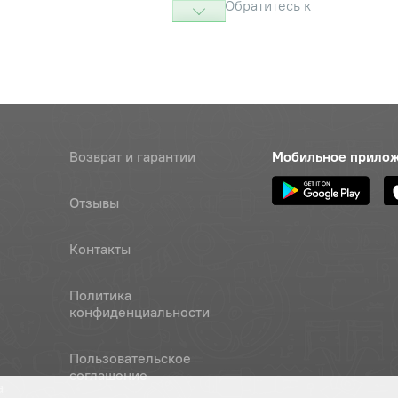
Обратитесь к
консультанту
 ОСТ 37.001.115-75
Наличие
Обратитесь к
консультанту
6gх16.88.35.019 ГОСТ7796-70
Наличие
Возврат и гарантии
Мобильное прило
Обратитесь к
консультанту
Отзывы
6-6gх12.58.019 ГОСТ17473-80
Наличие
Обратитесь к
Контакты
консультанту
Политика
Наличие
конфиденциальности
Обратитесь к
консультанту
Пользовательское
Наличие
соглашение
а
Обратитесь к