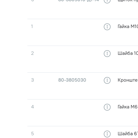
1
Гайка М1
2
Шайба 10
3
80-3805030
Кронште
4
Гайка М6
5
Шайба 6Т