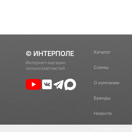
6
Шайба 8Т
7
Болт М8-
© ИНТЕРПОЛЕ
Каталог
Интернет-магазин
Схемы
сельхоззапчастей
8
Винт В.М
О компании
Бренды
9
80-3724395-Г
Жгут
Новости
10
80-3724512-В1
Жгут
Доставка и оплат