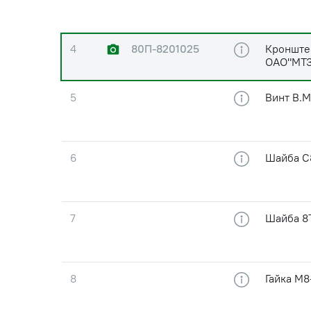
4
80П-8201025
Кронште
ОАО"МТЗ
5
Винт В.М
6
Шайба С8
7
Шайба 8Т
8
Гайка М8