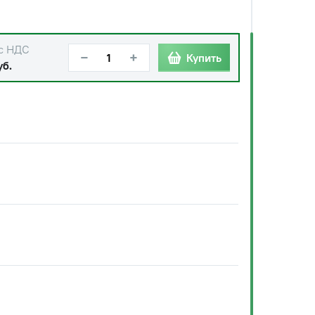
с НДС
−
+
Купить
уб.