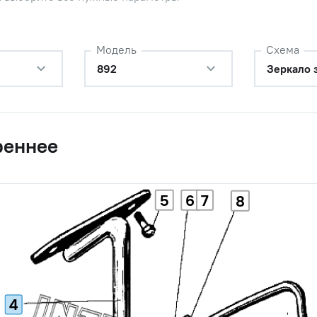
Модель
Схема
892
Зеркало 
реннее
5
6
7
8
4