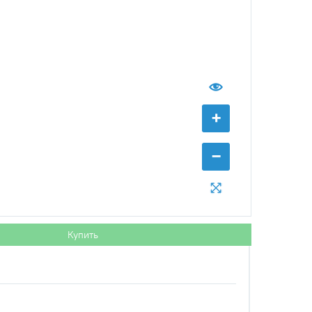
+
−
с НДС
−
+
Купить
уб.
Купить