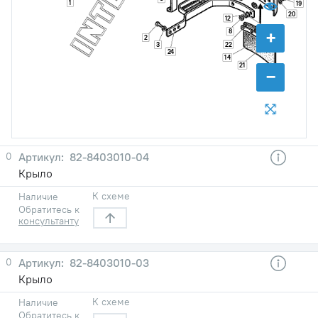
1
19
20
12
+
13
8
2
22
3
24
14
21
−
0
82-8403010-04
Крыло
К схеме
Наличие
Обратитесь к
консультанту
0
82-8403010-03
Крыло
К схеме
Наличие
Обратитесь к