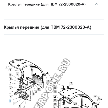
Крылья передние (для ПВМ 72-2300020-А)
Крылья передние (для ПВМ 72-2300020-А)
11
10
9
8
3
2
15
7
17
16
14
6
15
13
12
11
1
8
5
18
25
15
16
13
4
3
23
12
2
8