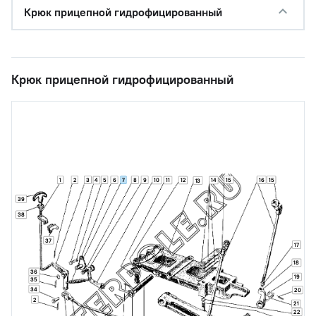
Крюк прицепной гидрофицированный
Крюк прицепной гидрофицированный
1
2
3
5
6
7
8
9
15
16
15
4
10
11
12
14
13
39
38
37
17
18
36
19
35
34
20
2
21
22