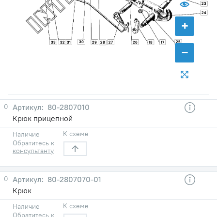
23
24
+
30
25
33
32
31
29
27
26
18
17
28
−
0
80-2807010
Крюк прицепной
К схеме
Наличие
Обратитесь к
консультанту
0
80-2807070-01
Крюк
К схеме
Наличие
Обратитесь к