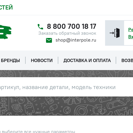
СТЕЙ
-6gх35.88.35.019 ГОСТ7796-70
Наличие
Обратитесь к
консультанту
8 800 700 18 17
Р
Заказать обратный звонок
В
2.01.019 ГОСТ11371-78
Наличие
shop@interpole.ru
Обратитесь к
консультанту
БРЕНДЫ
НОВОСТИ
ДОСТАВКА И ОПЛАТА
ВОЗВ
йн
Наличие
Обратитесь к
консультанту
2-6Н.6.019 ГОСТ5915-70
Наличие
Обратитесь к
консультанту
оротный
Цена 
Наличие
2 780 
ы выберите все нужные параметры