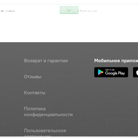
ольцом
Наличие
Обратитесь к
консультанту
я
Наличие
Обратитесь к
консультанту
Возврат и гарантии
Мобильное прило
Наличие
Обратитесь к
Отзывы
консультанту
ка
Наличие
Контакты
Обратитесь к
консультанту
Политика
конфиденциальности
 1.3.Ц9хр ГОСТ19853-74
Наличие
Обратитесь к
Пользовательское
консультанту
соглашение