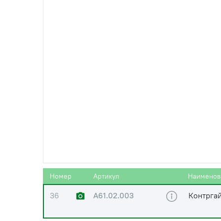
32
А61.01.017
Втулка
33
Кольцо 0
73/9833
34
Штифт А
35
А61.01.004
Палец
Номер
Артикул
Наименов
36
А61.02.003
Контргай