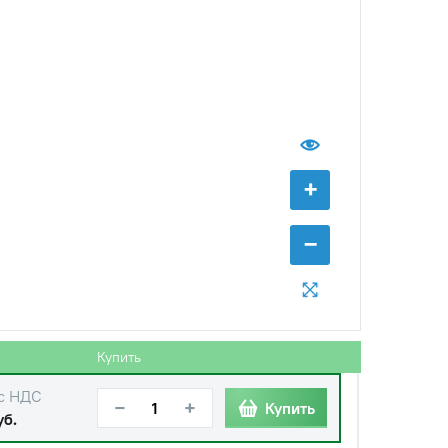
б.
+
−
Купить
с НДС
−
+
Купить
уб.