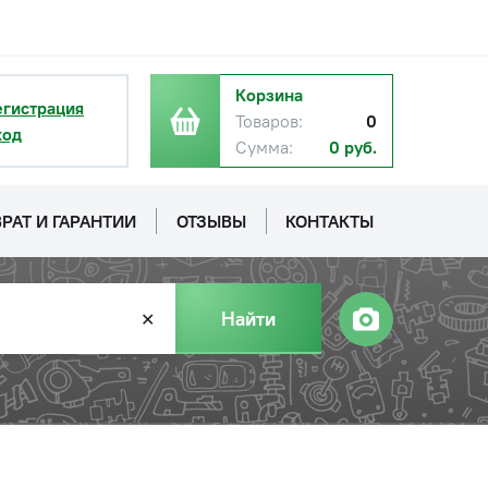
Корзина
егистрация
Товаров:
0
ход
Сумма:
0 руб.
РАТ И ГАРАНТИИ
ОТЗЫВЫ
КОНТАКТЫ
Найти
✕
с НДС
−
+
Купить
руб.