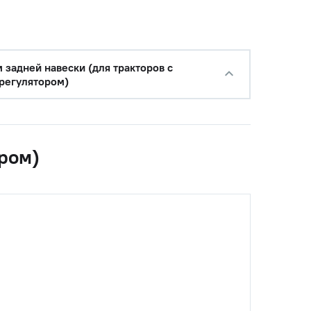
с НДС
 задней навески (для тракторов с
−
+
Купить
регулятором)
уб.
ором)
с НДС
−
+
Купить