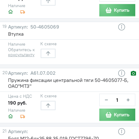
Наличие
Купить
19
50-4605069
Втулка
К схеме
Наличие
Обратитесь к
консультанту
20
А61.07.002
Пружина фиксации центральной тяги 50-4605077-Б,
ОАО"МТЗ"
К схеме
Цена с НДС
−
+
190 руб.
Наличие
Купить
21
Болт М12-6gх35.88.35.019 ГОСТ7796-70