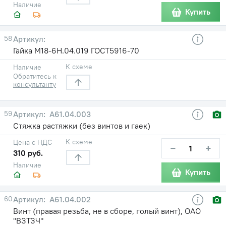
Наличие
Купить
58
Гайка М18-6Н.04.019 ГОСТ5916-70
К схеме
Наличие
Обратитесь к
консультанту
59
А61.04.003
Стяжка растяжки (без винтов и гаек)
К схеме
Цена с НДС
−
+
310 руб.
Наличие
Купить
60
А61.04.002
Винт (правая резьба, не в сборе, голый винт), ОАО
"ВЗТЗЧ"