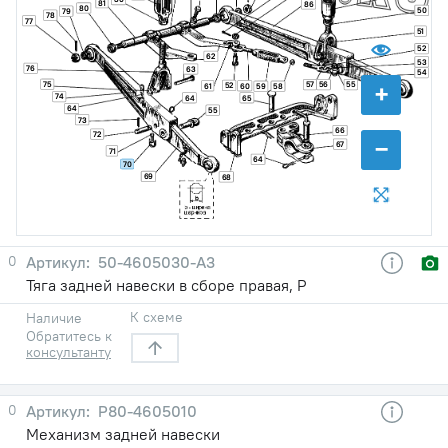
81
86
80
50
79
78
77
51
52
62
53
76
63
54
+
75
57
56
55
52
61
60
59
58
74
64
65
64
55
73
66
72
−
67
71
64
70
69
68
0
50-4605030-А3
Тяга задней навески в сборе правая, Р
К схеме
Наличие
Обратитесь к
консультанту
0
Р80-4605010
Механизм задней навески