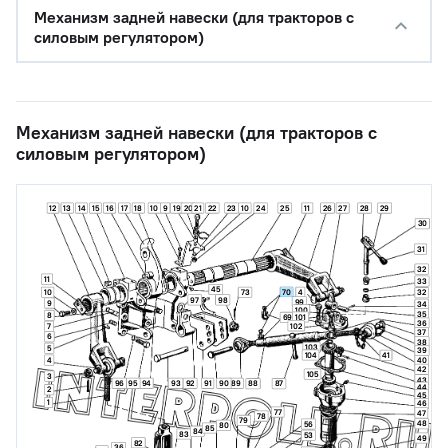
Механизм задней навески (для тракторов с
силовым регулятором)
Механизм задней навески (для тракторов с
силовым регулятором)
12
13
14
15
16
17
18
10
9
19
20
21
22
23
10
24
25
11
26
27
28
29
30
31
32
11
33
45
70
10
73
4
32
97
98
99
9
34
100
35
8
101
69
36
102
7
37
6
38
103
5
39
104
41
4
40
42
105
3
43
96
95
94
93
92
91
90
89
88
87
44
2
45
1
46
77
47
78
79
48
56
80
85
84
83
53
49
82
36