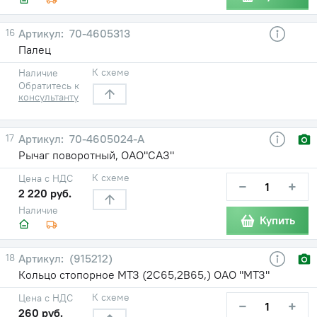
16
70-4605313
Палец
К схеме
Наличие
Обратитесь к
консультанту
17
70-4605024-А
Рычаг поворотный, ОАО"САЗ"
К схеме
Цена с НДС
−
+
2 220 руб.
Наличие
Купить
18
(915212)
Кольцо стопорное МТЗ (2С65,2В65,) ОАО "МТЗ"
К схеме
Цена с НДС
−
+
260 руб.