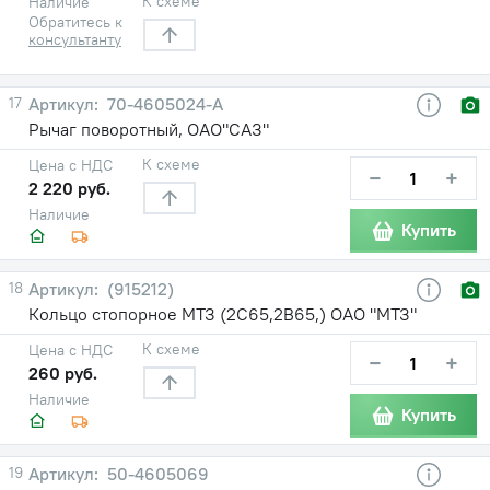
К схеме
Наличие
Обратитесь к
консультанту
17
70-4605024-А
Рычаг поворотный, ОАО"САЗ"
К схеме
Цена с НДС
−
+
2 220 руб.
Наличие
Купить
18
(915212)
Кольцо стопорное МТЗ (2С65,2В65,) ОАО "МТЗ"
К схеме
Цена с НДС
−
+
260 руб.
Наличие
Купить
19
50-4605069