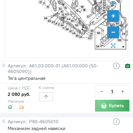
72
53
71
54
70
59
55
62
58
56
61
+
63
73
57
64
64
96
49
63
97
69
64
98
63
64
50
63
−
68
60
67
101
66
61
99
65
62
64
63
100
54
0
А61.03.000-01 (А61.03.000 (50-
4605090))
Тяга центральная
К схеме
Цена с НДС
−
+
2 080 руб.
Наличие
Купить
0
Р80-4605010
Механизм задней навески