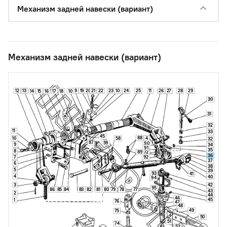
Механизм задней навески (вариант)
Механизм задней навески (вариант)
12
13
9
19
20
21
22
23
10
24
25
11
26
27
28
29
14
15
16
17
18
10
30
31
32
11
33
45
88
58
10
4
32
87
59
90
9
34
91
35
8
89
72
36
7
92
37
6
38
5
39
93
41
4
40
94
3
42
95
86
85
84
83
82
81
80
79
78
77
43
2
44
46
45
1
76
47
48
49
75
50
51
74
52