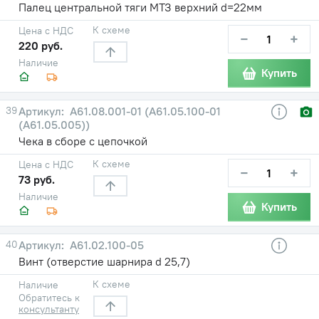
Палец центральной тяги МТЗ верхний d=22мм
К схеме
Цена с НДС
−
+
220 руб.
Наличие
Купить
39
А61.08.001-01 (А61.05.100-01
(А61.05.005))
Чека в сборе с цепочкой
К схеме
Цена с НДС
−
+
73 руб.
Наличие
Купить
40
А61.02.100-05
Винт (отверстие шарнира d 25,7)
К схеме
Наличие
Обратитесь к
консультанту