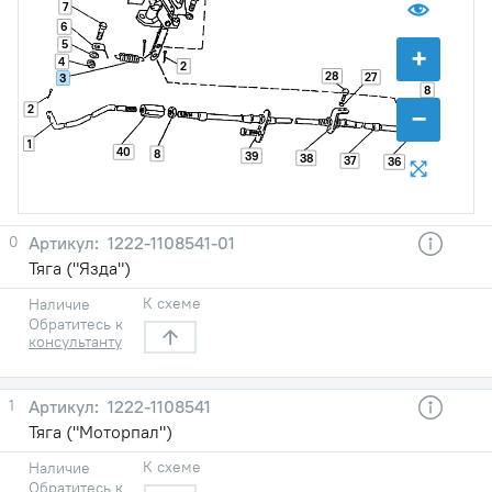
7
6
5
+
4
2
28
27
3
8
−
2
1
40
8
39
38
37
36
0
1222-1108541-01
Тяга ("Язда")
К схеме
Наличие
Обратитесь к
консультанту
1
1222-1108541
Тяга ("Моторпал")
К схеме
Наличие
Обратитесь к