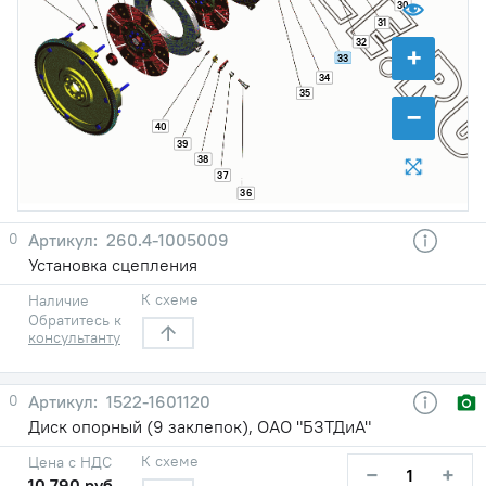
30
31
32
+
33
34
35
−
40
39
38
37
36
0
260.4-1005009
Установка сцепления
К схеме
Наличие
Обратитесь к
консультанту
0
1522-1601120
Диск опорный (9 заклепок), ОАО "БЗТДиА"
К схеме
Цена с НДС
−
+
10 790 руб.