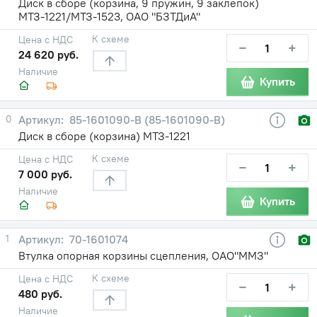
Диск в сборе (корзина, 9 пружин, 9 заклепок)
МТЗ-1221/МТЗ-1523, ОАО "БЗТДиА"
К схеме
Цена с НДС
−
+
24 620 руб.
Наличие
Купить
0
85-1601090-B (85-1601090-В)
Диск в сборе (корзина) МТЗ-1221
К схеме
Цена с НДС
−
+
7 000 руб.
Наличие
Купить
1
70-1601074
Втулка опорная корзины сцепления, ОАО"ММЗ"
К схеме
Цена с НДС
−
+
480 руб.
Наличие