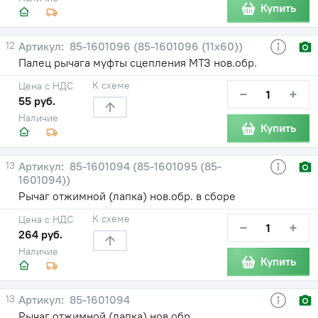
Купить
12
85-1601096 (85-1601096 (11х60))
Палец рычага муфты сцепления МТЗ нов.обр.
К схеме
Цена с НДС
−
+
55 руб.
Наличие
Купить
13
85-1601094 (85-1601095 (85-
1601094))
Рычаг отжимной (лапка) нов.обр. в сборе
К схеме
Цена с НДС
−
+
264 руб.
Наличие
Купить
13
85-1601094
Рычаг отжимной (лапка) нов.обр.