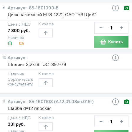
9
85-1601093-Б
Диск нажимной МТЗ-1221, ОАО "БЗТДиА"
К схеме
Цена с НДС
−
+
7 800 руб.
Наличие
Купить
10
Шплинт 3,2х18 ГОСТ397-79
К схеме
Наличие
Обратитесь к
консультанту
11
85-1601108 (А.12.01.08кп.019 )
Шайба d=12 плоская
К схеме
Цена с НДС
−
+
331 руб.
Наличие