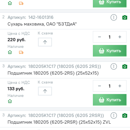
Купить
2
142-1601316
Сухарь маховика, ОАО "БЗТДиА"
К схеме
Цена с НДС
−
+
220 руб.
Наличие
Купить
3
180205K1C17 (180205 (6205 2RS))
Подшипник 180205 (6205-2RS) (25х52х15)
К схеме
Цена с НДС
−
+
133 руб.
Наличие
Купить
3
180205K1C17 (180205 (6205 2RSR))
Подшипник 180205 (6205-2RSR) (25х52х15) ZVL