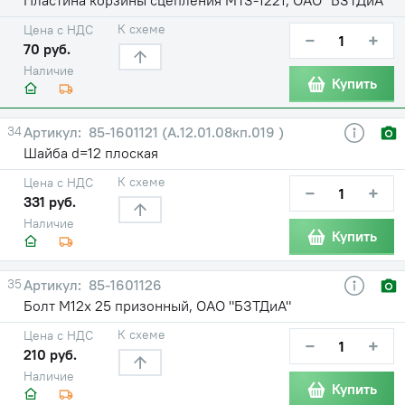
К схеме
Цена с НДС
−
+
70 руб.
Наличие
Купить
34
85-1601121 (А.12.01.08кп.019 )
Шайба d=12 плоская
К схеме
Цена с НДС
−
+
331 руб.
Наличие
Купить
35
85-1601126
Болт М12х 25 призонный, ОАО "БЗТДиА"
К схеме
Цена с НДС
−
+
210 руб.
Наличие
Купить