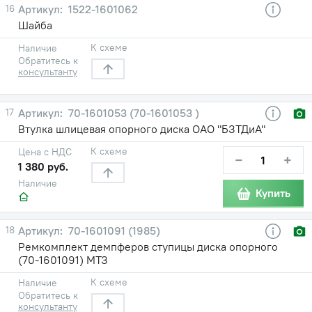
16
1522-1601062
Шайба
К схеме
Наличие
Обратитесь к
консультанту
17
70-1601053 (70-1601053 )
Втулка шлицевая опорного диска ОАО "БЗТДиА"
К схеме
Цена с НДС
−
+
1 380 руб.
Наличие
Купить
18
70-1601091 (1985)
Ремкомплект демпферов ступицы диска опорного
(70-1601091) МТЗ
К схеме
Наличие
Обратитесь к
консультанту