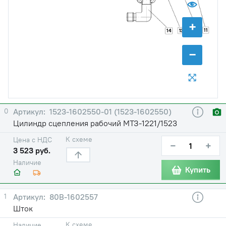
+
11
13
12
14
−
0
1523-1602550-01 (1523-1602550)
Цилиндр сцепления рабочий МТЗ-1221/1523
К схеме
Цена с НДС
−
+
3 523 руб.
Наличие
Купить
1
80В-1602557
Шток
К схеме
Наличие