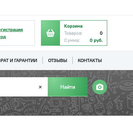
Корзина
егистрация
Товаров:
0
ход
Сумма:
0 руб.
РАТ И ГАРАНТИИ
ОТЗЫВЫ
КОНТАКТЫ
Найти
✕