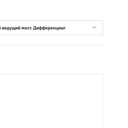
 ведущий мост. Дифференциал
с НДС
−
+
Купить
б.