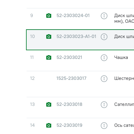
9
52-2303024-01
Диск шли
мм), ОАО
10
52-2303023-А1-01
Диск шл
11
52-2303021
Чашка
12
1525-2303017
Шестерн
13
52-2303018
Сателли
14
52-2303019
Ось сате