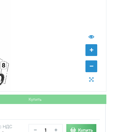
+
−
8
Купить
с НДС
−
+
Купить