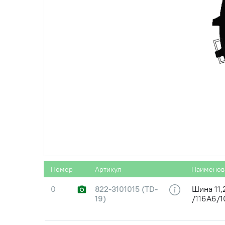
Номер
Артикул
Наименов
0
822-3101015 (TD-
Шина 11,
19)
/116A6/1