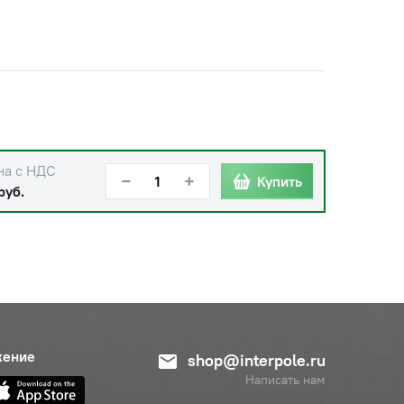
на с НДС
−
+
Купить
руб.
жение
shop@interpole.ru
Написать нам