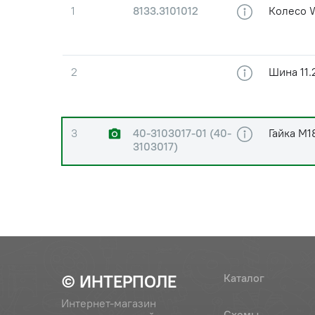
1
8133.3101012
Колесо 
2
Шина 11.
3
40-3103017-01 (40-
Гайка М1
3103017)
© ИНТЕРПОЛЕ
Каталог
Интернет-магазин
Схемы