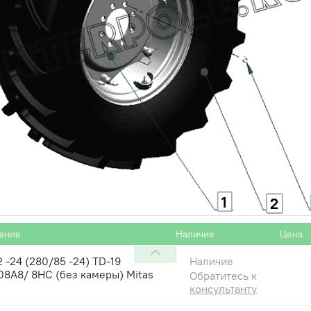
1
2
ание
Наличие
Цена
2 -24 (280/85 -24) TD-19
Наличие
08A8/ 8НС (без камеры) Mitas
Обратитесь к
консультанту