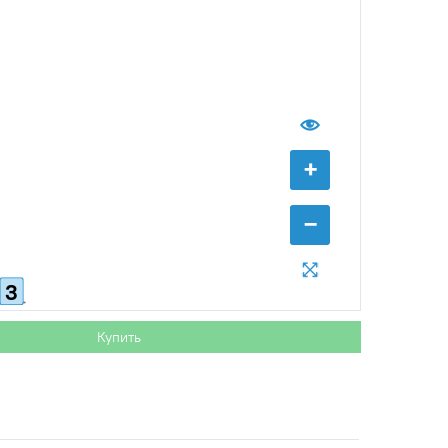
+
−
3
Купить