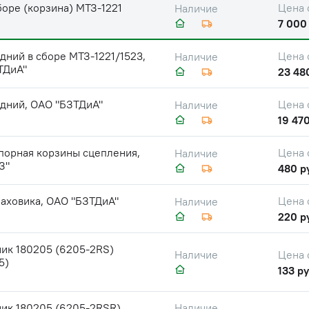
боре (корзина) МТЗ-1221
Цена 
Наличие
7 000
дний в сборе МТЗ-1221/1523,
Цена 
Наличие
ТДиА"
23 48
едний, ОАО "БЗТДиА"
Цена 
Наличие
19 470
порная корзины сцепления,
Цена 
Наличие
З"
480 р
аховика, ОАО "БЗТДиА"
Цена 
Наличие
220 р
ик 180205 (6205-2RS)
Цена 
Наличие
5)
133 ру
ик 180205 (6205-2RSR)
Наличие