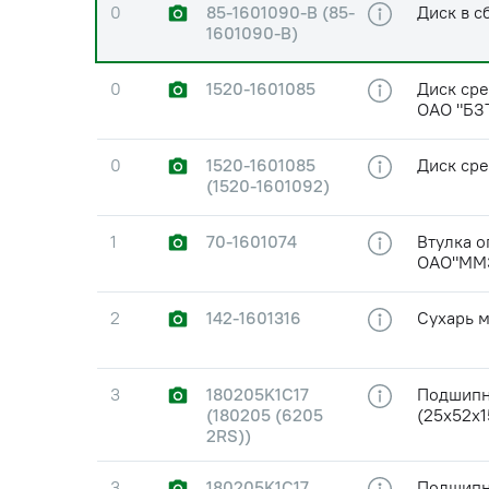
0
85-1601090-B (85-
Диск в с
1601090-В)
0
1520-1601085
Диск сре
ОАО "БЗ
0
1520-1601085
Диск ср
(1520-1601092)
1
70-1601074
Втулка о
ОАО"ММ
2
142-1601316
Сухарь м
3
180205K1C17
Подшипн
(180205 (6205
(25х52х1
2RS))
3
180205K1C17
Подшипн