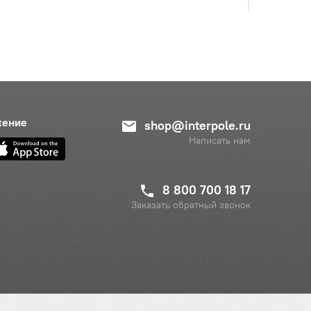
с НДС
−
+
Купить
руб.
с НДС
−
+
Купить
жение
руб.
shop@interpole.ru
Написать нам
с НДС
−
+
Купить
руб.
8 800 700 18 17
Заказать обратный звонок
с НДС
−
+
Купить
 руб.
с НДС
−
+
Купить
руб.