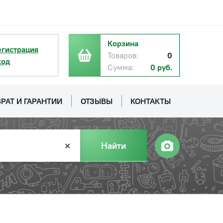
Корзина
егистрация
Товаров:
0
ход
Сумма:
0 руб.
РАТ И ГАРАНТИИ
ОТЗЫВЫ
КОНТАКТЫ
Найти
✕