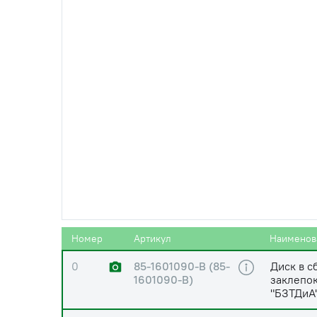
0
260.1-1005009
Установк
0
1522-1601120
Диск опо
"БЗТДиА
Номер
Артикул
Наименов
0
85-1601090-B (85-
Диск в с
1601090-В)
заклепок
"БЗТДиА