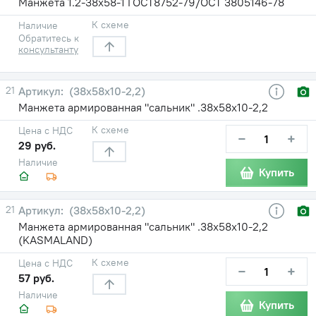
Манжета 1.2-38х58-1 ГОСТ8752-79/ОСТ 3805146-78
К схеме
Наличие
Обратитесь к
консультанту
21
(38х58х10-2,2)
Манжета армированная "сальник" .38х58х10-2,2
К схеме
Цена с НДС
−
+
29 руб.
Наличие
Купить
21
(38х58х10-2,2)
Манжета армированная "сальник" .38х58х10-2,2
(KASMALAND)
К схеме
Цена с НДС
−
+
57 руб.
Наличие
Купить