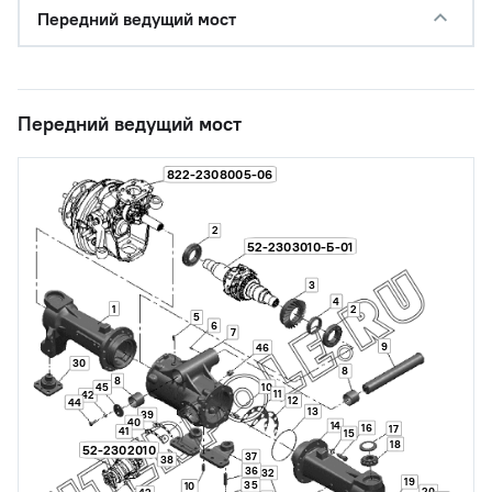
Передний ведущий мост
Передний ведущий мост
822-2308005-06
2
52-2303010-Б-01
3
4
1
2
5
6
7
9
46
30
8
8
10
45
11
42
12
44
13
39
40
14
16
17
41
15
18
52-2302010
37
38
36
32
19
35
10
20