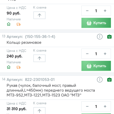
К схеме
Цена с НДС
−
+
90 руб.
Наличие
Купить
13
(150-155-36-1-4)
Кольцо резиновое
К схеме
Цена с НДС
−
+
240 руб.
Наличие
Купить
14
822-2301053-01
Рукав (чулок, балочный мост, правый
длинный,L=450мм) переднего ведущего моста
МТЗ-952,МТЗ-1221,МТЗ-1523 ОАО "МТЗ"
К схеме
Цена с НДС
−
+
31 310 руб.