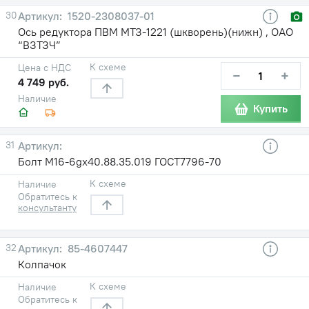
30
1520-2308037-01
Ось редуктора ПВМ МТЗ-1221 (шкворень)(нижн) , ОАО
“ВЗТЗЧ”
К схеме
Цена с НДС
−
+
4 749 руб.
Наличие
Купить
31
Болт М16-6gх40.88.35.019 ГОСТ7796-70
К схеме
Наличие
Обратитесь к
консультанту
32
85-4607447
Колпачок
К схеме
Наличие
Обратитесь к