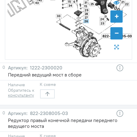
42
15
6
21
31
43
22
25
34
15
29
+
28
33
27
24
26
23
−
822-2308005-03
0
1222-2300020
Передний ведущий мост в cборе
К схеме
Наличие
Обратитесь к
консультанту
0
822-2308005-03
Редуктор правый конечной передачи переднего
ведущего моста
К схеме
Наличие