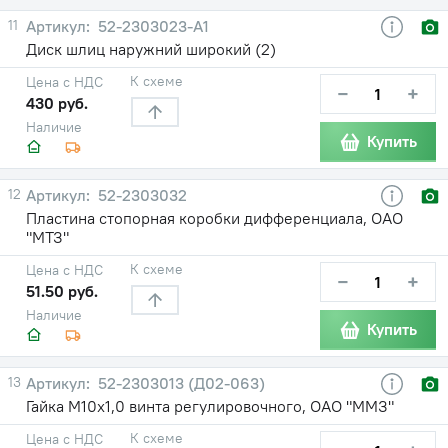
11
52-2303023-А1
Диск шлиц наружний широкий (2)
К схеме
Цена с НДС
−
+
430 руб.
Наличие
Купить
12
52-2303032
Пластина стопорная коробки дифференциала, ОАО
"МТЗ"
К схеме
Цена с НДС
−
+
51.50 руб.
Наличие
Купить
13
52-2303013 (Д02-063)
Гайка М10х1,0 винта регулировочного, ОАО "ММЗ"
К схеме
Цена с НДС