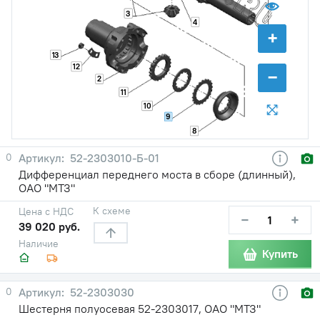
3
4
+
13
12
−
2
11
10
9
8
0
52-2303010-Б-01
Дифференциал переднего моста в сборе (длинный),
ОАО "МТЗ"
К схеме
Цена с НДС
−
+
39 020 руб.
Наличие
Купить
0
52-2303030
Шестерня полуосевая 52-2303017, ОАО "МТЗ"