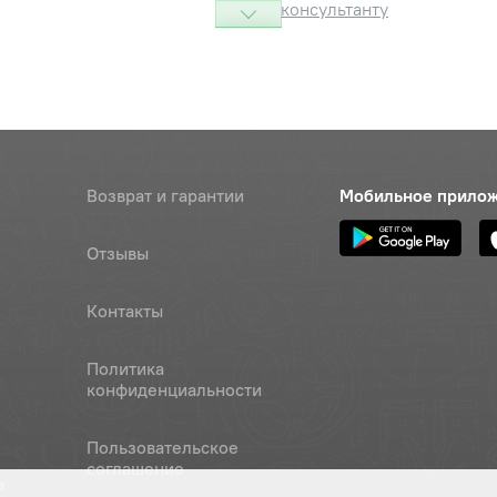
консультанту
аспорная
Наличие
Обратитесь к
консультанту
С13 ГОСТ13940-86
Наличие
Обратитесь к
Возврат и гарантии
Мобильное прило
консультанту
Отзывы
к
Наличие
Обратитесь к
консультанту
Контакты
Наличие
Политика
Обратитесь к
конфиденциальности
консультанту
Пользовательское
Наличие
соглашение
Обратитесь к
а
консультанту