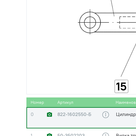
15
Номер
Артикул
Наименов
0
822-1602550-Б
Цилиндр
1
50-3502203
Вилка тя