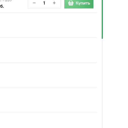
−
+
Купить
б.