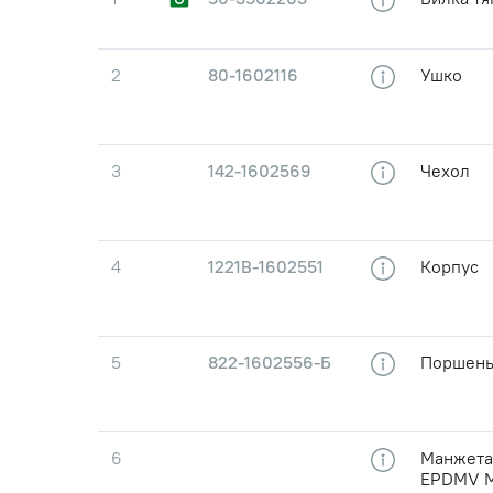
2
80-1602116
Ушко
3
142-1602569
Чехол
4
1221В-1602551
Корпус
5
822-1602556-Б
Поршен
6
Манжета 
EPDMV 