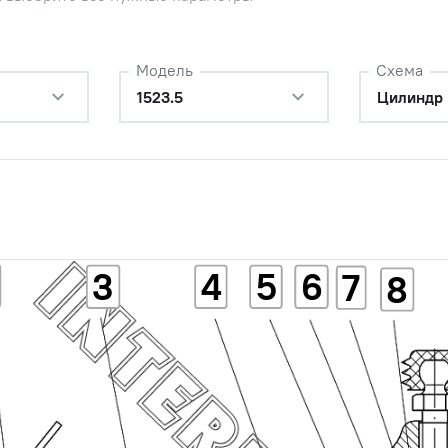
Модель
Схема
1523.5
Цилиндр 
3
4
5
6
7
8