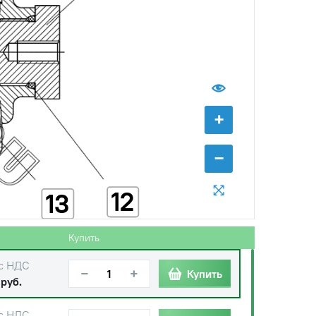
+
−
12
13
Купить
с НДС
−
+
Купить
 руб.
с НДС