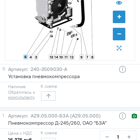
+
−
6
4
10
11
3
13
14
12
9
7
8
0
240-3509030-A
Установка пневмокомпрессора
К схеме
Наличие
Обратитесь к
консультанту
1
А29.05.000-БЗА (А29.05.000)
Пневмокомпрессор Д-245/260, ОАО "БЗА"
К схеме
Цена с НДС
−
+
16 375 руб.