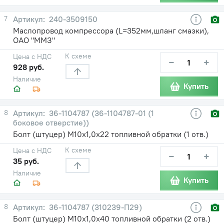
7
240-3509150
Маслопровод компрессора (L=352мм,шланг смазки),
ОАО "ММЗ"
К схеме
Цена с НДС
−
+
928 руб.
Наличие
Купить
8
36-1104787 (36-1104787-01 (1
боковое отверстие))
Болт (штуцер) М10х1,0х22 топливной обратки (1 отв.)
К схеме
Цена с НДС
−
+
35 руб.
Наличие
Купить
8
36-1104787 (310239-П29)
Болт (штуцер) М10х1,0х40 топливной обратки (2 отв.)