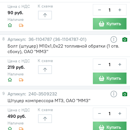
К схеме
Цена с НДС
−
+
90 руб.
Наличие
Купить
8
36-1104787 (36-1104787-01)
Болт (штуцер) М10х1,0х22 топливной обратки (1 отв.
сбоку), ОАО "ММЗ"
К схеме
Цена с НДС
−
+
219 руб.
Наличие
Купить
9
240-3509232
Штуцер компрессора МТЗ, ОАО "ММЗ"
К схеме
Цена с НДС
−
+
490 руб.
Наличие
Купить