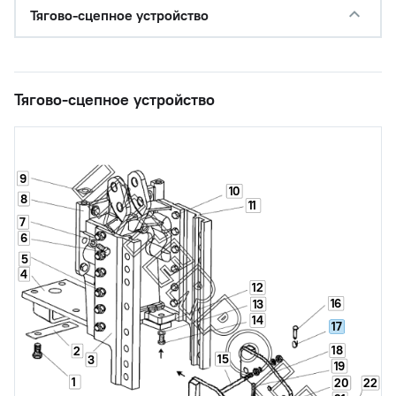
Тягово-сцепное устройство
Тягово-сцепное устройство
9
10
8
11
7
6
5
4
12
16
13
14
17
18
2
15
3
19
1
20
22