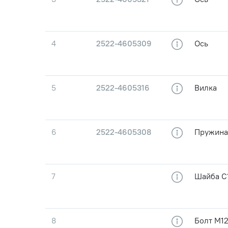
4
2522-4605309
Ось
5
2522-4605316
Вилка
6
2522-4605308
Пружина
7
Шайба С1
8
Болт М12