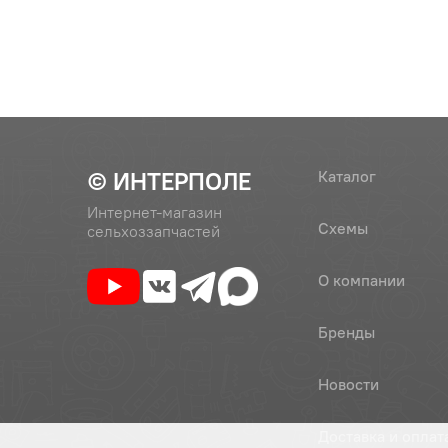
9
2522-4605317
Палец
10
2522-4605306
Вилка
© ИНТЕРПОЛЕ
Каталог
Интернет-магазин
Схемы
сельхоззапчастей
11
2522-4605320
Стопор
О компании
Бренды
12
2522-4605310
Корпус з
Новости
13
2522-
Фиксато
Доставка и оплат
4605305/305-01