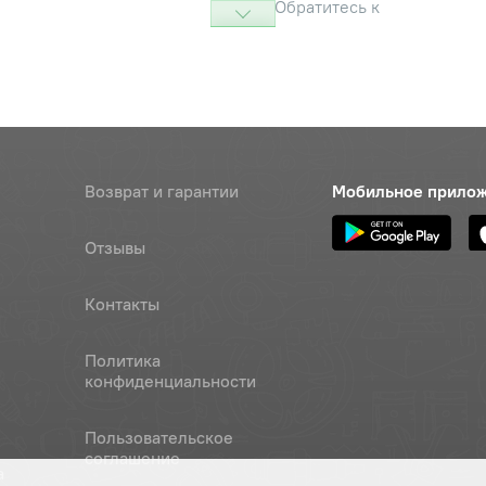
Обратитесь к
консультанту
Наличие
Обратитесь к
консультанту
Наличие
Возврат и гарантии
Мобильное прило
Обратитесь к
консультанту
Отзывы
Наличие
Обратитесь к
Контакты
консультанту
Политика
ахвата
Наличие
конфиденциальности
Обратитесь к
консультанту
Пользовательское
р
Наличие
соглашение
а
Обратитесь к