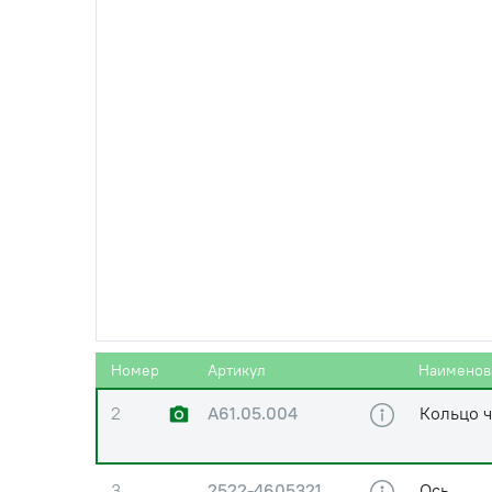
1
2522-4605053
Палец
Номер
Артикул
Наименов
2
А61.05.004
Кольцо 
3
2522-4605321
Ось