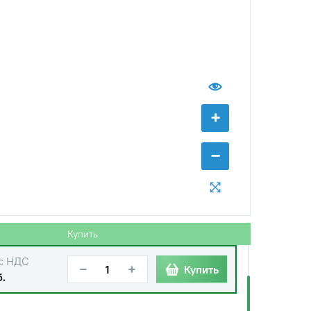
+
−
Купить
с НДС
−
+
Купить
б.