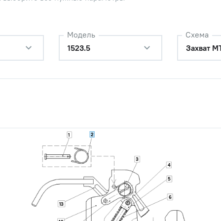
Модель
Схема
1523.5
Захват М
2
1
3
4
5
6
13