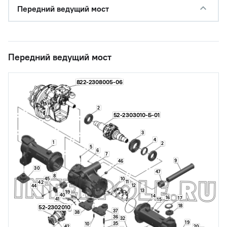
Передний ведущий мост
Передний ведущий мост
822-2308005-06
2
52-2303010-Б-01
3
4
1
2
5
6
7
9
46
30
47
8
10
45
11
42
12
44
13
39
40
14
16
17
41
15
18
52-2302010
37
38
36
32
19
35
10
20
42