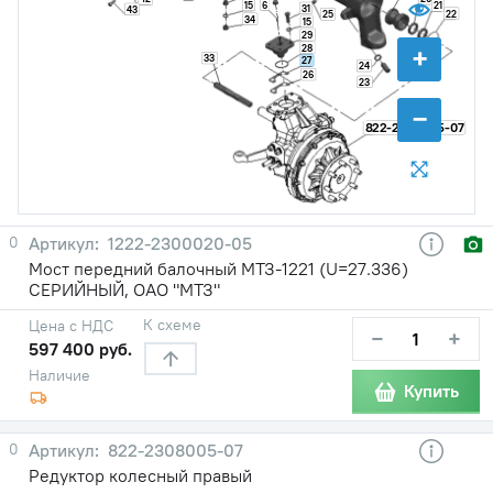
6
15
21
31
43
22
25
34
15
29
+
28
33
27
24
26
23
−
822-2308005-07
0
1222-2300020-05
Мост передний балочный МТЗ-1221 (U=27.336)
СЕРИЙНЫЙ, ОАО "МТЗ"
К схеме
Цена с НДС
−
+
597 400 руб.
Наличие
Купить
0
822-2308005-07
Редуктор колесный правый