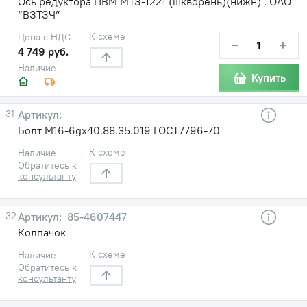
Ось редуктора ПВМ МТЗ-1221 (шкворень)(нижн) , ОАО
“ВЗТЗЧ”
К схеме
Цена с НДС
−
+
4 749 руб.
Наличие
Купить
31
Болт М16-6gх40.88.35.019 ГОСТ7796-70
К схеме
Наличие
Обратитесь к
консультанту
32
85-4607447
Колпачок
К схеме
Наличие
Обратитесь к
консультанту