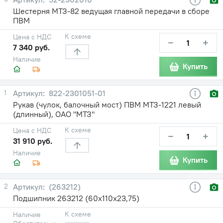
Шестерня МТЗ-82 ведущая главной передачи в сборе
ПВМ
К схеме
Цена с НДС
−
+
7 340 руб.
Наличие
Купить
1
822-2301051-01
Рукав (чулок, балочный мост) ПВМ МТЗ-1221 левый
(длинный), ОАО "МТЗ"
К схеме
Цена с НДС
−
+
31 910 руб.
Наличие
Купить
2
(263212)
Подшипник 263212 (60х110х23,75)
К схеме
Наличие