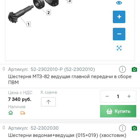
3
2
+
1
−
0
52-2302010-Р (52-2302010)
Шестерня МТЗ-82 ведущая главной передачи в сборе
ПВМ
К схеме
Цена с НДС
−
+
7 340 руб.
Наличие
Купить
0
52-2302030
Шестерни ведомая+ведущая (015+019) (хвостовик)