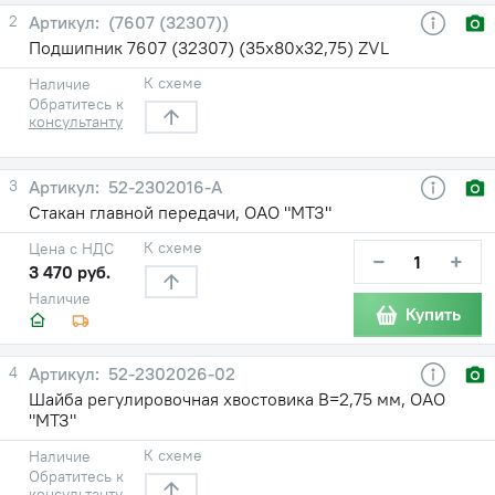
2
(7607 (32307))
Подшипник 7607 (32307) (35х80х32,75) ZVL
К схеме
Наличие
Обратитесь к
консультанту
3
52-2302016-А
Стакан главной передачи, ОАО "МТЗ"
К схеме
Цена с НДС
−
+
3 470 руб.
Наличие
Купить
4
52-2302026-02
Шайба регулировочная хвостовика В=2,75 мм, ОАО
"МТЗ"
К схеме
Наличие
Обратитесь к
консультанту