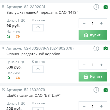
8
82-2302031
Заглушка главной передачи, ОАО "МТЗ"
К схеме
Цена с НДС
−
+
90 руб.
Наличие
Купить
9
52-1802078-А (52-1802078)
Фланец раздаточной коробки
К схеме
Цена с НДС
−
+
536 руб.
Наличие
Купить
10
52-1802079
Шайба фланца, ОАО "БЗТДиА"
К схеме
Цена с НДС
−
+
220 руб.