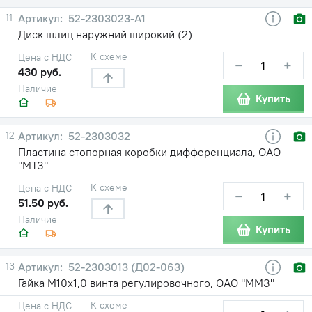
11
52-2303023-А1
Диск шлиц наружний широкий (2)
К схеме
Цена с НДС
−
+
430 руб.
Наличие
Купить
12
52-2303032
Пластина стопорная коробки дифференциала, ОАО
"МТЗ"
К схеме
Цена с НДС
−
+
51.50 руб.
Наличие
Купить
13
52-2303013 (Д02-063)
Гайка М10х1,0 винта регулировочного, ОАО "ММЗ"
К схеме
Цена с НДС