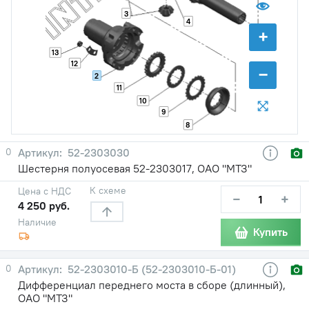
3
4
+
13
12
−
2
11
10
9
8
0
52-2303030
Шестерня полуосевая 52-2303017, ОАО "МТЗ"
К схеме
Цена с НДС
−
+
4 250 руб.
Наличие
Купить
0
52-2303010-Б (52-2303010-Б-01)
Дифференциал переднего моста в сборе (длинный),
ОАО "МТЗ"